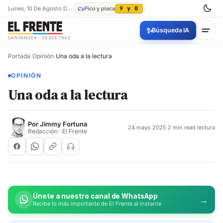
Lunes, 10 De Agosto De 2026
Pico y placa
9 y 0
✨
Búsqueda IA
SANTANDER · DESDE 1942
Portada
/
Opinión
/
Una oda a la lectura
OPINIÓN
Una oda a la lectura
Por
Jimmy Fortuna
24 mayo 2025
·
2 min read lectura
Redacción · El Frente
Únete a nuestro canal de WhatsApp
→
Recibe lo más importante de El Frente al instante