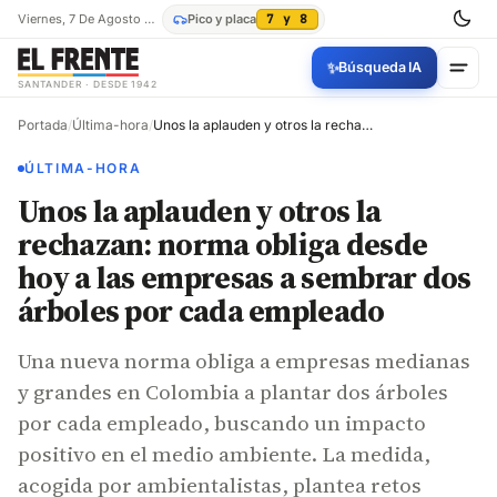
Viernes, 7 De Agosto De 2026
Pico y placa
7 y 8
✨
Búsqueda IA
SANTANDER · DESDE 1942
Portada
/
Última-hora
/
Unos la aplauden y otros la rechazan: norma obliga desde hoy a las empresas a sembrar dos árboles por cada empleado
ÚLTIMA-HORA
Unos la aplauden y otros la
rechazan: norma obliga desde
hoy a las empresas a sembrar dos
árboles por cada empleado
Una nueva norma obliga a empresas medianas
y grandes en Colombia a plantar dos árboles
por cada empleado, buscando un impacto
positivo en el medio ambiente. La medida,
acogida por ambientalistas, plantea retos