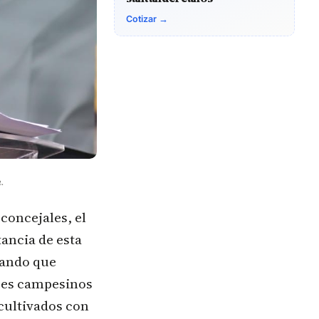
Cotizar →
a.
concejales, el
ancia de esta
ltando que
ores campesinos
 cultivados con