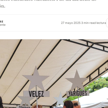
ón.
ez
27 mayo 2025
·
3 min read lectura
rente