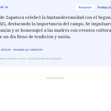
N IA
Resumen
Puntos c
 de Zapatoca celebró la Santandereanidad con el Segu
25, destacando la importancia del campo. Se impulsar
sanías y se homenajeó a las madres con eventos cultur
e un día lleno de tradición y unión.
 artículo · revisado por redacción
ede contener errores, verifícalo antes de compartir.
PUBLICIDAD