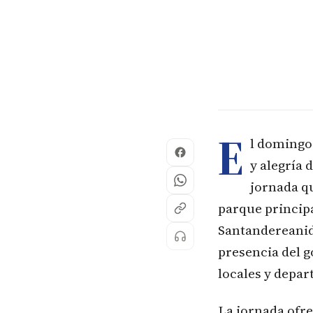
E
l domingo 
y alegría
jornada q
parque principa
Santandereanid
presencia del g
locales y depar
La jornada ofre