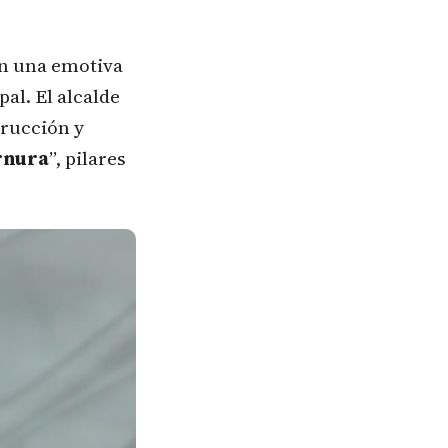
on una emotiva
al. El alcalde
trucción y
ernura
”, pilares