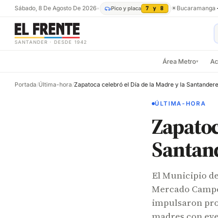
Sábado, 8 De Agosto De 2026
•
☀
Bucaramanga
Pico y placa
7 y 8
SANTANDER · DESDE 1942
Área Metro
Ac
▾
Portada
/
Última-hora
/
Zapatoca celebró el Día de la Madre y la Santander
ÚLTIMA-HORA
Zapatoc
Santan
El Municipio d
Mercado Campes
impulsaron prod
madres con even