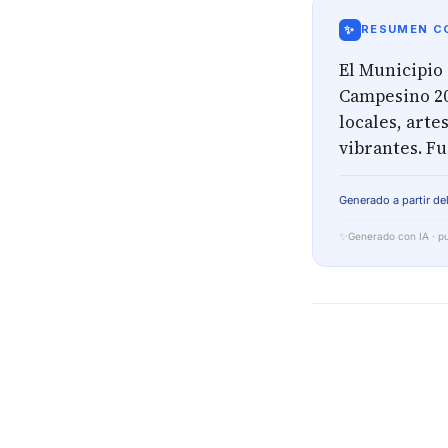
✨
RESUMEN CO
El Municipio
Campesino 20
locales, arte
vibrantes. Fu
Generado a partir del
✨
Generado con IA · pu