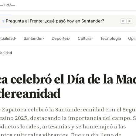
—
TRM
—
✨
Pregunta al Frente: ¿qué pasó hoy en Santander?
⌘
K
tualidad
Santander
Deportes
Cultura
Tecnología
Opi
▾
▾
▾
▾
eanidad
a celebró el Día de la Mad
dereanidad
e Zapatoca celebró la Santandereanidad con el Seg
ino 2025, destacando la importancia del campo. 
uctos locales, artesanías y se homenajeó a las
tos culturales vibrantes. Fue un día lleno de