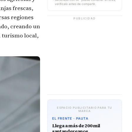
verifícalo antes de compartir.
njas frescas,
ersas regiones
PUBLICIDAD
ado, creando un
 turismo local,
ESPACIO PUBLICITARIO PARA TU
MARCA
EL FRENTE · PAUTA
Llega a más de 200 mil
santandereanos