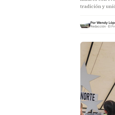
tradición y uni
Por
Wendy Lóp
Redacción · El F