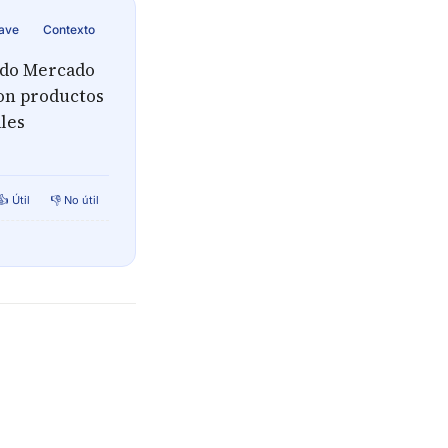
lave
Contexto
ndo Mercado
on productos
ales
👍 Útil
👎 No útil