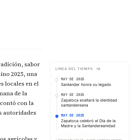
radición, sabor
LÍNEA DEL TIEMPO · IA
sino 2025, una
MAY DE 2025
 locales en el
Santander honra su legado
mana de la
MAY DE 2025
Zapatoca exaltará la identidad
contó con la
santandereana
s autoridades
MAY DE 2025
Zapatoca celebró el Día de la
Madre y la Santandereanidad
os agrícolas y
✨
Generado con IA · puede contener errores,