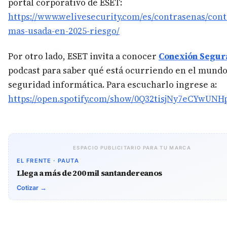
portal corporativo de ESET:
https://www.welivesecurity.com/es/contrasenas/con
mas-usada-en-2025-riesgo/
Por otro lado, ESET invita a conocer
Conexión Segur
podcast para saber qué está ocurriendo en el mundo
seguridad informática. Para escucharlo ingrese a:
https://open.spotify.com/show/0Q32tisjNy7eCYwUN
ESPACIO PUBLICITARIO PARA TU MARCA
EL FRENTE · PAUTA
Llega a más de 200 mil santandereanos
Cotizar →