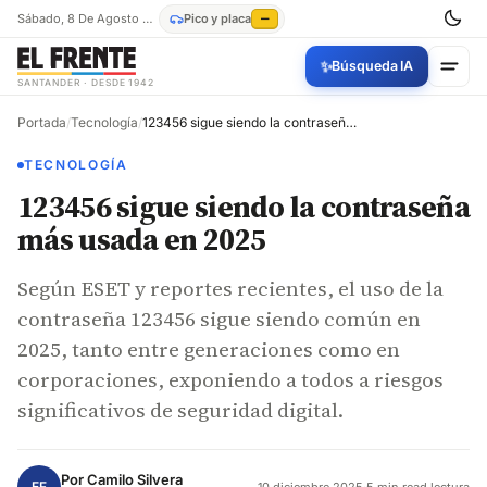
Sábado, 8 De Agosto De 2026
Pico y placa
—
✨
Búsqueda IA
SANTANDER · DESDE 1942
Portada
/
Tecnología
/
123456 sigue siendo la contraseña más usada en 2025
TECNOLOGÍA
123456 sigue siendo la contraseña
más usada en 2025
Según ESET y reportes recientes, el uso de la
contraseña 123456 sigue siendo común en
2025, tanto entre generaciones como en
corporaciones, exponiendo a todos a riesgos
significativos de seguridad digital.
Por
Camilo Silvera
EF
10 diciembre 2025
·
5 min read lectura