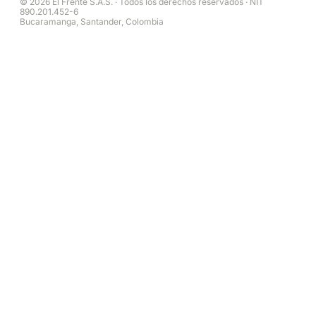
© 2026 El Frente S.A.S. · Todos los derechos reservados · NIT
890.201.452-6
Bucaramanga, Santander, Colombia