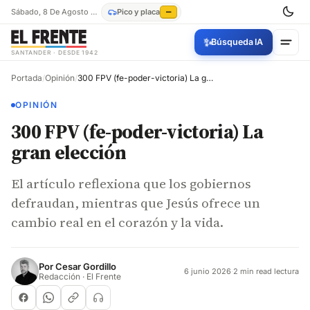
Sábado, 8 De Agosto De 2026
Pico y placa
—
✨
Búsqueda IA
SANTANDER · DESDE 1942
Portada
/
Opinión
/
300 FPV (fe-poder-victoria) La gran elección
OPINIÓN
300 FPV (fe-poder-victoria) La
gran elección
El artículo reflexiona que los gobiernos
defraudan, mientras que Jesús ofrece un
cambio real en el corazón y la vida.
Por
Cesar Gordillo
6 junio 2026
·
2 min read lectura
Redacción · El Frente