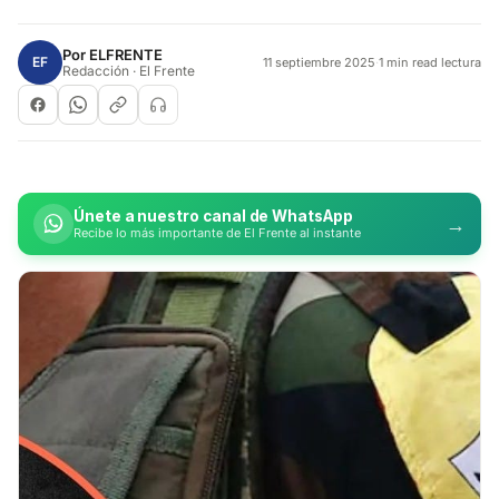
Por
ELFRENTE
EF
11 septiembre 2025
·
1 min read lectura
Redacción · El Frente
Únete a nuestro canal de WhatsApp
→
Recibe lo más importante de El Frente al instante