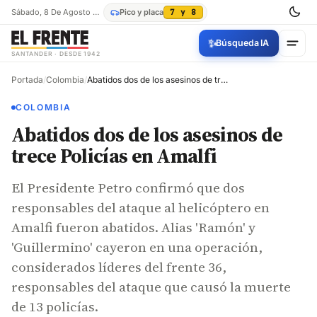
Sábado, 8 De Agosto De 2026
Pico y placa
7 y 8
✨
Búsqueda IA
SANTANDER · DESDE 1942
Portada
/
Colombia
/
Abatidos dos de los asesinos de trece Policías en Amalfi
COLOMBIA
Abatidos dos de los asesinos de
trece Policías en Amalfi
El Presidente Petro confirmó que dos
responsables del ataque al helicóptero en
Amalfi fueron abatidos. Alias 'Ramón' y
'Guillermino' cayeron en una operación,
considerados líderes del frente 36,
responsables del ataque que causó la muerte
de 13 policías.