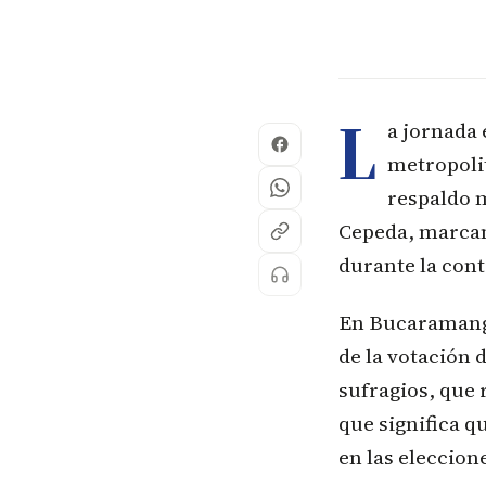
L
a jornada
metropolit
respaldo m
Cepeda, marcan
durante la cont
En Bucaramanga,
de la votación 
sufragios, que 
que significa 
en las eleccion