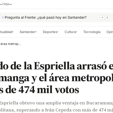
—
TRM
—
✨
Pregunta al Frente: ¿qué pasó hoy en Santander?
⌘
K
tualidad
Santander
Deportes
Cultura
Tecnología
Opi
▾
▾
▾
▾
Abelardo de la Espriella arrasó en Bucaramanga y el área metropolitana con más de 474 mil votos
o de la Espriella arrasó 
manga y el área metropo
 de 474 mil votos
 Espriella obtuvo una amplia ventaja en Bucaraman
olitana, superando a Iván Cepeda con más de 474 mi