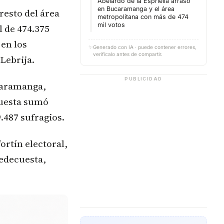
Abelardo de la Espriella arrasó
en Bucaramanga y el área
resto del área
metropolitana con más de 474
mil votos
l de 474.375
 en los
✨
Generado con IA · puede contener errores,
verifícalo antes de compartir.
Lebrija.
PUBLICIDAD
ucaramanga,
cuesta sumó
.487 sufragios.
ortín electoral,
iedecuesta,