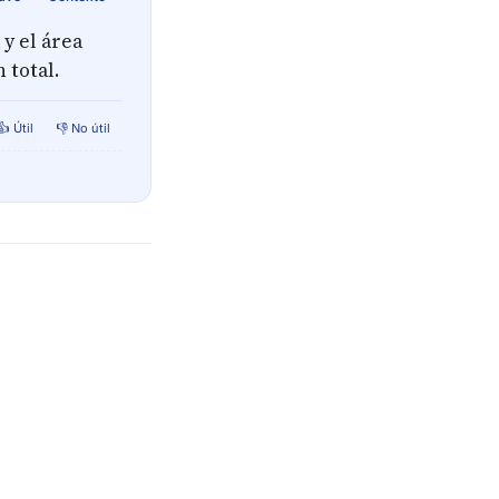
y el área
 total.
👍 Útil
👎 No útil