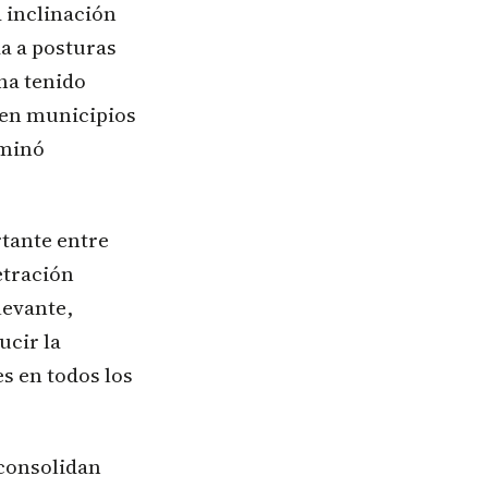
a inclinación
a a posturas
ha tenido
a en municipios
rminó
tante entre
etración
levante,
ucir la
s en todos los
consolidan