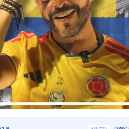
N IA
Resumen
Puntos c