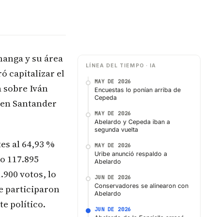
anga y su área
LÍNEA DEL TIEMPO · IA
ó capitalizar el
MAY DE 2026
a sobre Iván
Encuestas lo ponían arriba de
Cepeda
 en Santander
MAY DE 2026
Abelardo y Cepeda iban a
segunda vuelta
es al 64,93 %
MAY DE 2026
Uribe anunció respaldo a
o 117.895
Abelardo
.900 votos, lo
JUN DE 2026
Conservadores se alinearon con
e participaron
Abelardo
e político.
JUN DE 2026