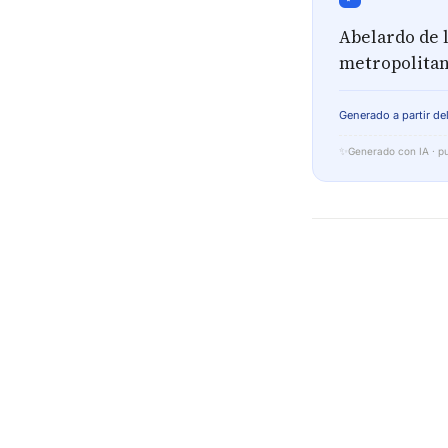
Abelardo de 
metropolitana
Generado a partir del
✨
Generado con IA · pu