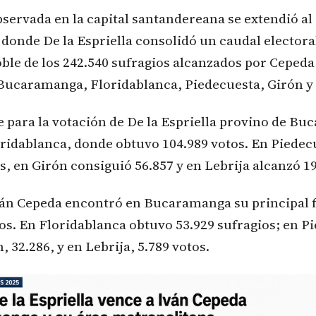
servada en la capital santandereana se extendió al 
donde De la Espriella consolidó un caudal electora
doble de los 242.540 sufragios alcanzados por Cepeda
Bucaramanga, Floridablanca, Piedecuesta, Girón y 
 para la votación de De la Espriella provino de B
oridablanca, donde obtuvo 104.989 votos. En Piede
s, en Girón consiguió 56.857 y en Lebrija alcanzó 19
ván Cepeda encontró en Bucaramanga su principal f
os. En Floridablanca obtuvo 53.929 sufragios; en P
, 32.286, y en Lebrija, 5.789 votos.