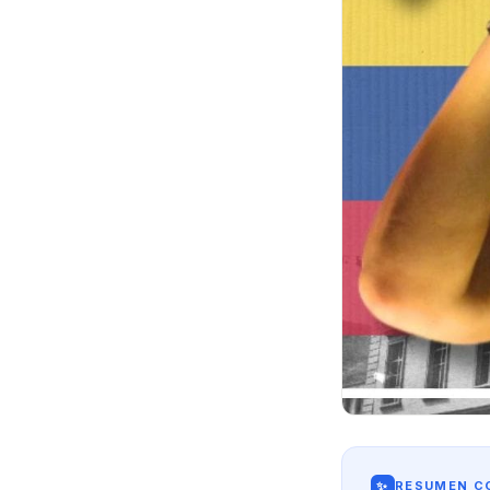
✨
RESUMEN CO