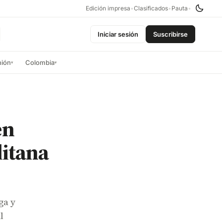
Edición impresa
•
Clasificados
•
Pauta
•
Iniciar sesión
Suscribirse
nión
Colombia
▾
▾
en
litana
ga y
l