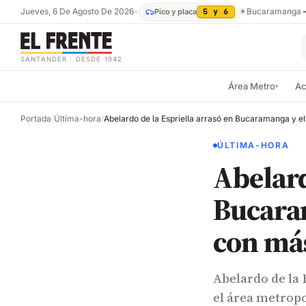
Jueves, 6 De Agosto De 2026
•
☀
Bucaramanga
Pico y placa
5 y 6
SANTANDER · DESDE 1942
Área Metro
Ac
▾
Portada
/
Última-hora
/
ÚLTIMA-HORA
Abelard
Bucara
con más
Abelardo de la
el área metrop