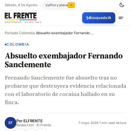
Sábado, 8 De Agosto De 2026
Pico y placa
—
✨
Búsqueda IA
SANTANDER · DESDE 1942
Portada
/
Colombia
/
Absuelto exembajador Fernando Sanclemente
COLOMBIA
Absuelto exembajador Fernando
Sanclemente
Fernando Sanclemente fue absuelto tras no
probarse que destruyera evidencia relacionada
con el laboratorio de cocaína hallado en su
finca.
Por
ELFRENTE
EF
7 mayo 2026
·
1 min read lectura
Redacción · El Frente