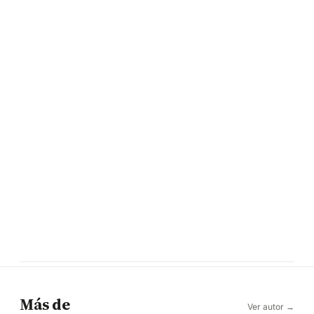
Más de
Ver autor →