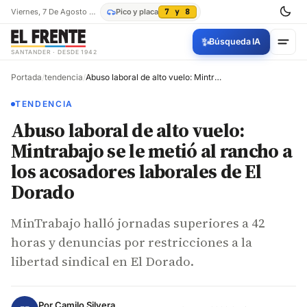
Viernes, 7 De Agosto De 2026
Pico y placa
7 y 8
✨
Búsqueda IA
SANTANDER · DESDE 1942
Portada
/
tendencia
/
Abuso laboral de alto vuelo: Mintrabajo se le metió al rancho a los acosadores laborales de El Dorado
TENDENCIA
Abuso laboral de alto vuelo:
Mintrabajo se le metió al rancho a
los acosadores laborales de El
Dorado
MinTrabajo halló jornadas superiores a 42
horas y denuncias por restricciones a la
libertad sindical en El Dorado.
Por
Camilo Silvera