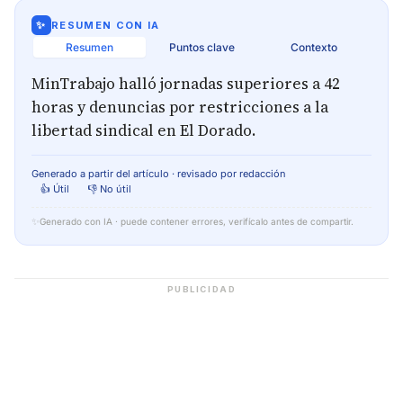
✨
RESUMEN CON IA
Resumen
Puntos clave
Contexto
MinTrabajo halló jornadas superiores a 42
horas y denuncias por restricciones a la
libertad sindical en El Dorado.
Generado a partir del artículo · revisado por redacción
👍 Útil
👎 No útil
✨
Generado con IA · puede contener errores, verifícalo antes de compartir.
PUBLICIDAD