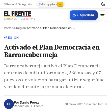
Sábado, 8 De Agosto De 2026
Pico y placa
—
✨
Búsqueda IA
SANTANDER · DESDE 1942
Portada
/
Región
/
Activado el Plan Democracia en Barrancabermeja
REGIÓN
Activado el Plan Democracia en
Barrancabermeja
Barrancabermeja activó el Plan Democracia
con más de mil uniformados, 566 mesas y 67
puestos de votación para garantizar seguridad
y orden durante la jornada electoral.
Por
Danilo Pérez
EF
30 mayo 2026
·
1 min read lectura
Redacción · El Frente