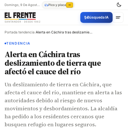
Domingo, 9 De Agosto De 2026
Pico y placa
—
✨
Búsqueda IA
SANTANDER · DESDE 1942
Portada
/
tendencia
/
Alerta en Cáchira tras deslizamiento de tierra que afectó el cauce del río
TENDENCIA
Alerta en Cáchira tras
deslizamiento de tierra que
afectó el cauce del río
Un deslizamiento de tierra en Cáchira, que
afecta el cauce del río, mantiene en alerta a las
autoridades debido al riesgo de nuevos
movimientos y desbordamientos. La alcaldía
ha pedido a los residentes cercanos que
busquen refugio en lugares seguros.