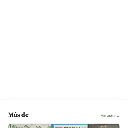
Más de
Ver autor →