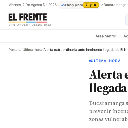
Viernes, 7 De Agosto De 2026
•
☀
Bucaramanga
Pico y placa
7 y 8
SANTANDER · DESDE 1942
Área Metro
Ac
▾
Portada
/
Última-hora
/
ÚLTIMA-HORA
Alerta 
llegada
Bucaramanga se
prevenir incen
zonas vulnerab