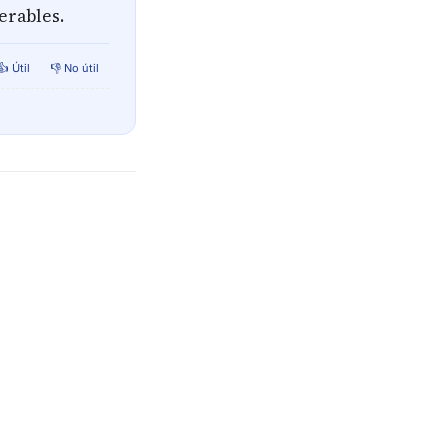
erables.
👍 Útil
👎 No útil