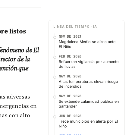
LÍNEA DEL TIEMPO · IA
re listos
NOV DE 2023
Magdalena Medio se alista ante
El Niño
fenómeno de El
FEB DE 2026
rector de la
Refuerzan vigilancia por aumento
vención que
de lluvias
MAY DE 2026
Altas temperaturas elevan riesgo
de incendios
as adversas
MAY DE 2026
Se extiende calamidad pública en
emergencias en
Santander
nas con alto
JUN DE 2026
Trece municipios en alerta por El
Niño