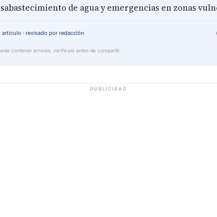
esabastecimiento de agua y emergencias en zonas vuln
 artículo · revisado por redacción
ede contener errores, verifícalo antes de compartir.
PUBLICIDAD