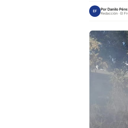
Por
Danilo Pére
EF
Redacción · El F