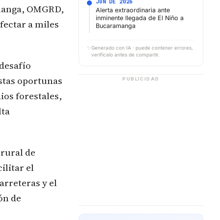
JUN DE 2026
amanga, OMGRD,
Alerta extraordinaria ante
inminente llegada de El Niño a
fectar a miles
Bucaramanga
✨
Generado con IA · puede contener errores,
verifícalo antes de compartir.
 desafío
estas oportunas
PUBLICIDAD
ios forestales,
lta
 rural de
litar el
arreteras y el
ón de