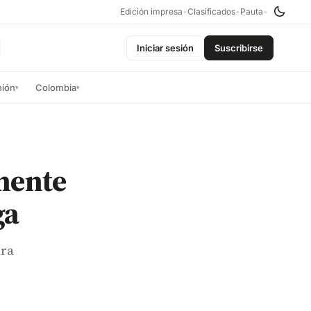
Edición impresa
•
Clasificados
•
Pauta
•
Iniciar sesión
Suscribirse
nión
Colombia
▾
▾
inente
ga
ara