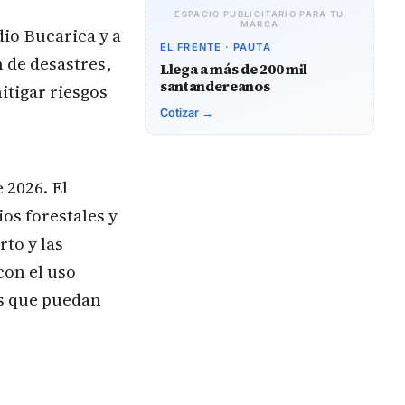
ESPACIO PUBLICITARIO PARA TU
MARCA
dio Bucarica y a
EL FRENTE · PAUTA
n de desastres,
Llega a más de 200 mil
santandereanos
itigar riesgos
Cotizar →
 2026. El
os forestales y
to y las
con el uso
es que puedan