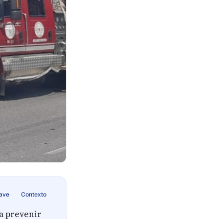
lave
Contexto
a prevenir