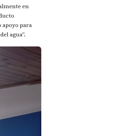
ialmente en
educto
 apoyo para
del agua”.