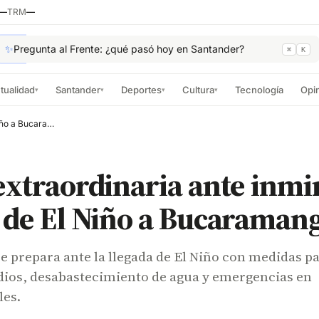
—
TRM
—
✨
Pregunta al Frente: ¿qué pasó hoy en Santander?
⌘
K
tualidad
Santander
Deportes
Cultura
Tecnología
Opi
▾
▾
▾
▾
Alerta extraordinaria ante inminente llegada de El Niño a Bucaramanga
extraordinaria ante inm
 de El Niño a Bucaraman
 prepara ante la llegada de El Niño con medidas p
dios, desabastecimiento de agua y emergencias en
les.