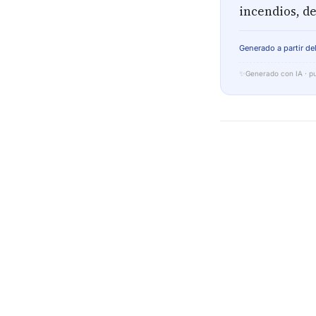
incendios, d
Generado a partir del
✨
Generado con IA · pu