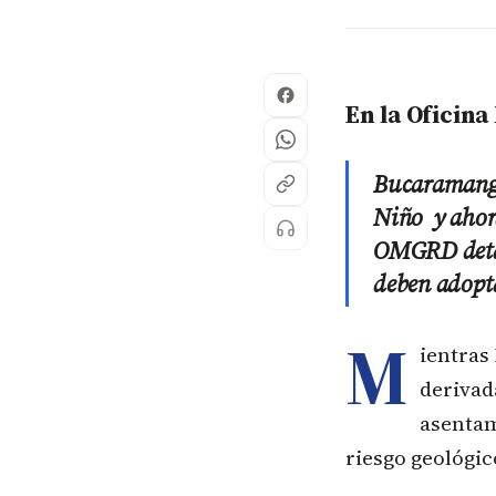
En la Oficina
Bucaramanga
Niño y ahora
OMGRD detal
deben adopt
M
ientras
derivad
asentam
riesgo geológic