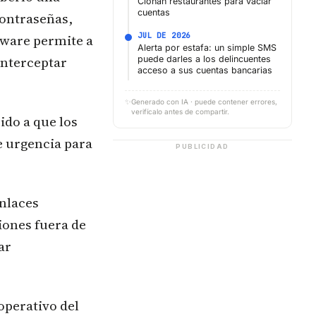
Clonan restaurantes para vaciar
cuentas
contraseñas,
JUL DE 2026
ftware permite a
Alerta por estafa: un simple SMS
interceptar
puede darles a los delincuentes
acceso a sus cuentas bancarias
✨
Generado con IA · puede contener errores,
verifícalo antes de compartir.
ido a que los
e urgencia para
PUBLICIDAD
enlaces
iones fuera de
ar
operativo del