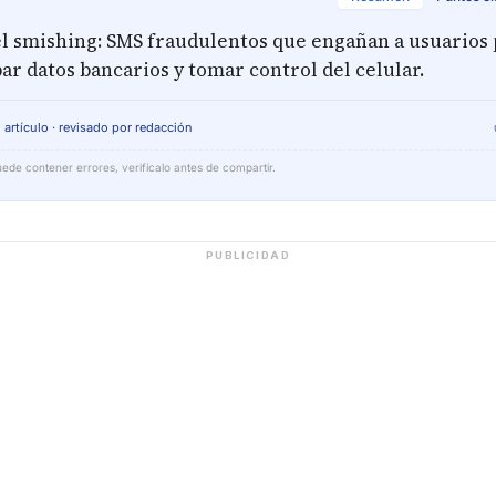
el smishing: SMS fraudulentos que engañan a usuarios 
r datos bancarios y tomar control del celular.
 artículo · revisado por redacción
ede contener errores, verifícalo antes de compartir.
PUBLICIDAD