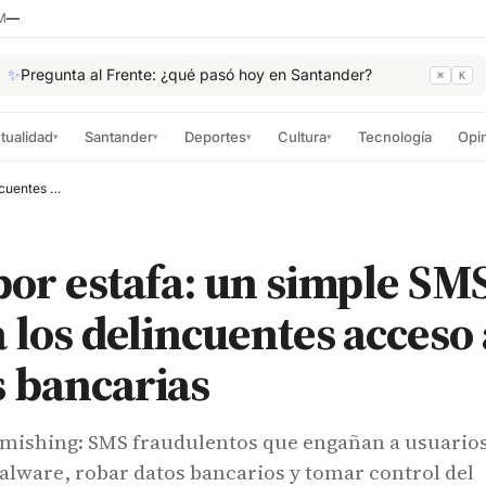
M
—
✨
Pregunta al Frente: ¿qué pasó hoy en Santander?
⌘
K
tualidad
Santander
Deportes
Cultura
Tecnología
Opi
▾
▾
▾
▾
Alerta por estafa: un simple SMS puede darles a los delincuentes acceso a sus cuentas bancarias
por estafa: un simple SM
a los delincuentes acceso 
 bancarias
 smishing: SMS fraudulentos que engañan a usuario
alware, robar datos bancarios y tomar control del