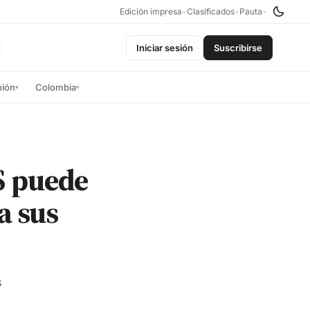
Edición impresa
•
Clasificados
•
Pauta
•
Iniciar sesión
Suscribirse
nión
Colombia
▾
▾
S puede
a sus
s