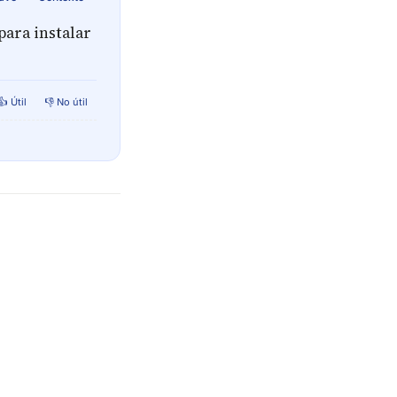
para instalar
👍 Útil
👎 No útil