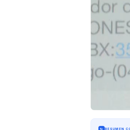
✨
RESUMEN CO