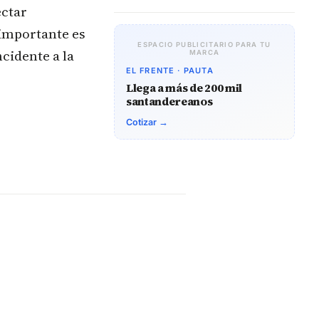
ectar
 importante es
ESPACIO PUBLICITARIO PARA TU
cidente a la
MARCA
EL FRENTE · PAUTA
Llega a más de 200 mil
santandereanos
Cotizar →