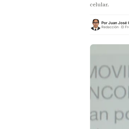
celular.
Por
Juan José 
Redacción · El F