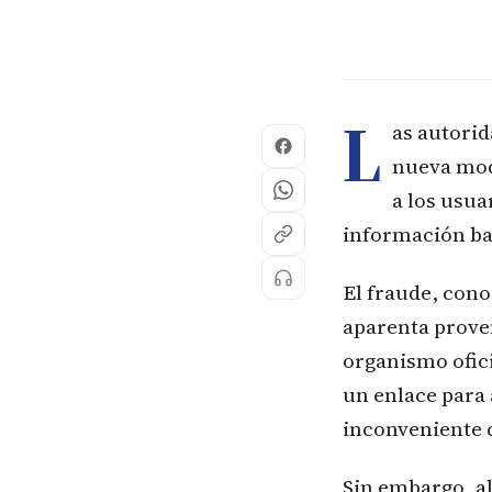
L
as autorid
nueva moda
a los usua
información ba
El fraude, con
aparenta prove
organismo ofici
un enlace para 
inconveniente 
Sin embargo, al