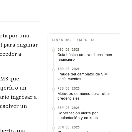
erta por una
LÍNEA DEL TIEMPO · IA
S) para engañar
DIC DE 2023
acceder a
Guía básica contra cibercrimen
financiero
ABR DE 2024
Fraude del cambiazo de SIM
 SMS que
vacía cuentas
jería o un
FEB DE 2026
Métodos comunes para robar
ario ingresar a
credenciales
resolver un
ABR DE 2026
Gobernación alerta por
suplantación y correos
JUN DE 2026
aberlo una