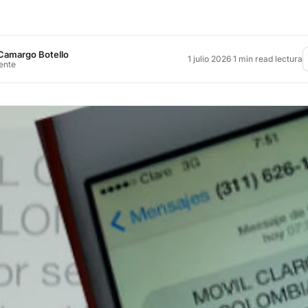
Camargo Botello
1 julio 2026
·
1 min read lectura
rente