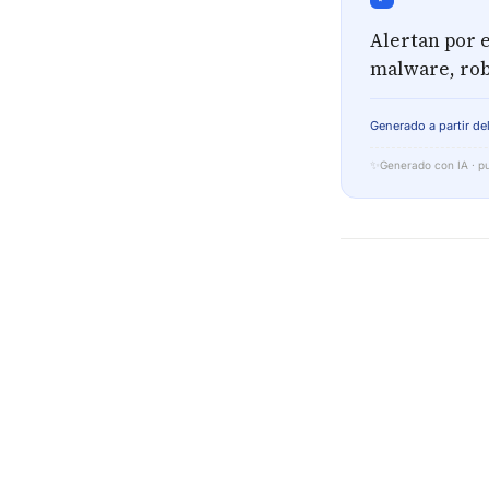
Alertan por 
malware, roba
Generado a partir del
✨
Generado con IA · pu