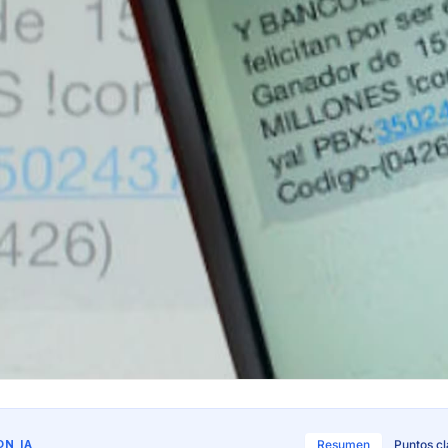
N IA
Resumen
Puntos c