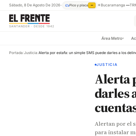
Sábado, 8 De Agosto De 2026
•
☀
Bucaramanga
—
TR
Pico y placa
—
SANTANDER · DESDE 1942
Área Metro
Ac
▾
Portada
/
Justicia
/
JUSTICIA
Alerta 
darles 
cuentas
Alertan por el
para instalar m