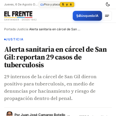
Jueves, 6 De Agosto De 2026
Pico y placa
5 y 6
✨
Búsqueda IA
SANTANDER · DESDE 1942
Portada
/
Justicia
/
Alerta sanitaria en cárcel de San Gil: reportan 29 casos de tuberculosis
JUSTICIA
Alerta sanitaria en cárcel de San
Gil: reportan 29 casos de
tuberculosis
29 internos de la cárcel de San Gil dieron
positivo para tuberculosis, en medio de
denuncias por hacinamiento y riesgo de
propagación dentro del penal.
Por
Juan José Camargo Botello