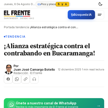
Jueves, 6 De Agosto De 2026
Pico y placa
5 y 6
✨
Búsqueda IA
SANTANDER · DESDE 1942
Portada
/
tendencia
/
¡Alianza estratégica contra el contrabando en Bucaramanga!
TENDENCIA
¡Alianza estratégica contra el
contrabando en Bucaramanga!
Por
Juan José Camargo Botello
12 diciembre 2025
·
1 min read lectura
Redacción · El Frente
Únete a nuestro canal de WhatsApp
→
Recibe lo más importante de El Frente al instante