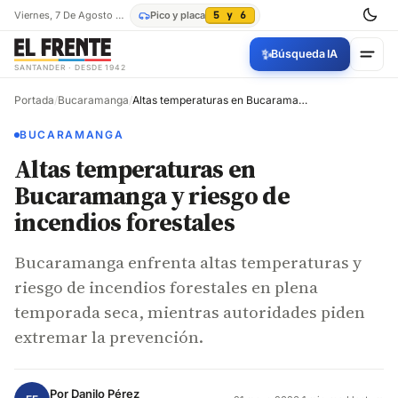
Viernes, 7 De Agosto De 2026
Pico y placa
5 y 6
✨
Búsqueda IA
SANTANDER · DESDE 1942
Portada
/
Bucaramanga
/
Altas temperaturas en Bucaramanga y riesgo de incendios forestales
BUCARAMANGA
Altas temperaturas en
Bucaramanga y riesgo de
incendios forestales
Bucaramanga enfrenta altas temperaturas y
riesgo de incendios forestales en plena
temporada seca, mientras autoridades piden
extremar la prevención.
Por
Danilo Pérez