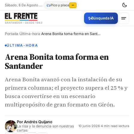
Sábado, 8 De Agosto De 2026
Pico y placa
—
✨
Búsqueda IA
SANTANDER · DESDE 1942
Portada
/
Última-hora
/
Arena Bonita toma forma en Santander
ÚLTIMA-HORA
Arena Bonita toma forma en
Santander
Arena Bonita avanzó con la instalación de su
primera columna; el proyecto supera el 25 % y
busca convertirse en un escenario
multipropósito de gran formato en Girón.
Por
Andrés Quijano
La risa y la denuncia son nuestras
10 junio 2026
·
4 min read lectura
cartas