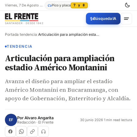
Viernes, 7 De Agosto De 2026
Pico y placa
7 y 8
✨
Búsqueda IA
SANTANDER · DESDE 1942
Portada
/
tendencia
/
Articulación para ampliación estadio Américo Montanini
TENDENCIA
Articulación para ampliación
estadio Américo Montanini
Avanza el diseño para ampliar el estadio
Américo Montanini en Bucaramanga, con
apoyo de Gobernación, Enterritorio y Alcaldía.
Por
Alvaro Angarita
EF
30 junio 2026
·
1 min read lectura
Redacción · El Frente