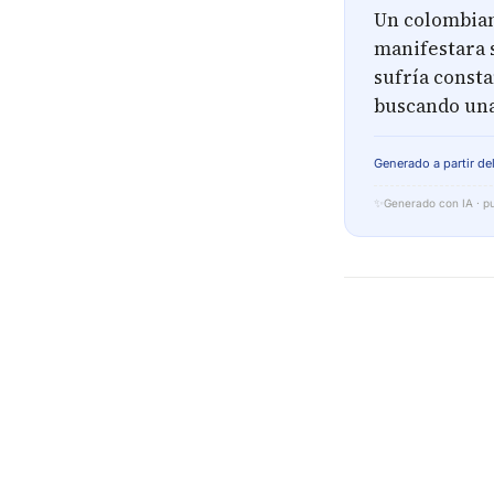
Un colombiano
manifestara s
sufría consta
buscando una
Generado a partir del
✨
Generado con IA · pu