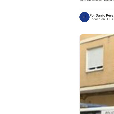
Por
Danilo Pére
EF
Redacción · El F