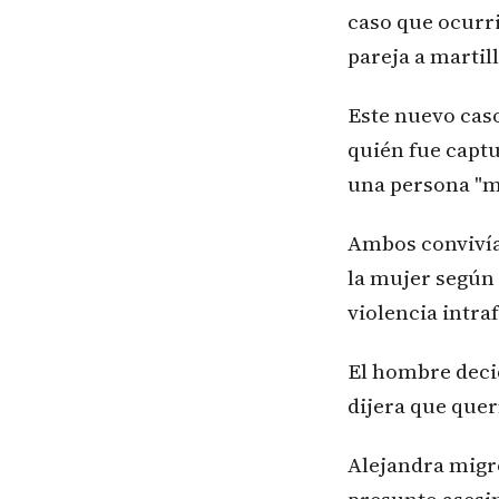
caso que ocurr
pareja a martil
Este nuevo cas
quién fue captu
una persona "m
Ambos convivían
la mujer según 
violencia intraf
El hombre decid
dijera que quer
Alejandra migró