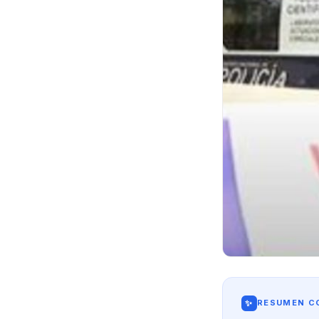
✨
RESUMEN CO