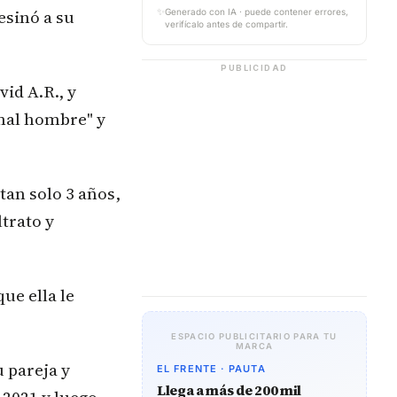
esinó a su
✨
Generado con IA · puede contener errores,
verifícalo antes de compartir.
PUBLICIDAD
id A.R., y
"mal hombre" y
tan solo 3 años,
trato y
ue ella le
ESPACIO PUBLICITARIO PARA TU
MARCA
 pareja y
EL FRENTE · PAUTA
Llega a más de 200 mil