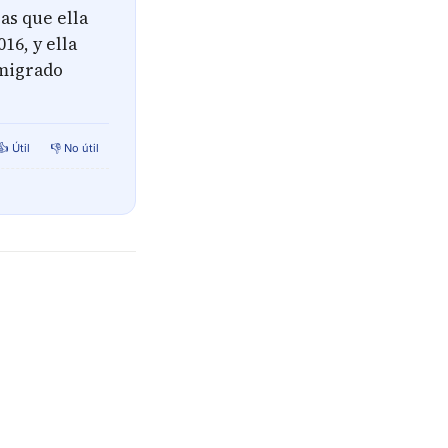
as que ella
16, y ella
 migrado
👍 Útil
👎 No útil