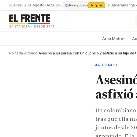
Jueves, 6 De Agosto De 2026
•
☀
Bucaramanga
Pico y placa
5 y 6
SANTANDER · DESDE 1942
Área Metro
Ac
▾
Portada
/
A fondo
/
Asesinó a su pareja con un cuchillo y asfixió a su hijo de 
A FONDO
Asesinó
asfixió 
Un colombiano a
tras que ella m
juntos desde 20
arrestado. Ell