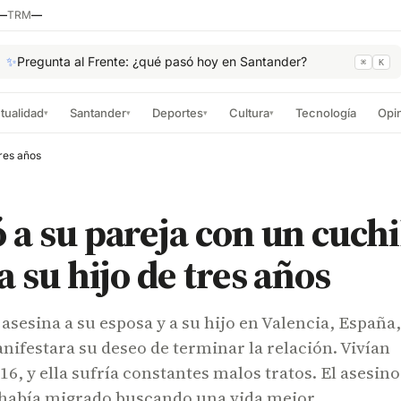
—
TRM
—
✨
Pregunta al Frente: ¿qué pasó hoy en Santander?
⌘
K
tualidad
Santander
Deportes
Cultura
Tecnología
Opi
▾
▾
▾
▾
tres años
 a su pareja con un cuchi
a su hijo de tres años
sesina a su esposa y a su hijo en Valencia, España,
anifestara su deseo de terminar la relación. Vivían
16, y ella sufría constantes malos tratos. El asesino
a había migrado buscando una vida mejor.