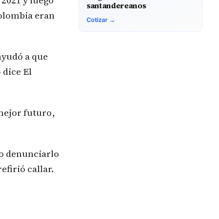
 2021 y luego
santandereanos
olombia eran
Cotizar →
 ayudó a que
 dice El
mejor futuro,
do denunciarlo
firió callar.