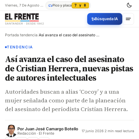
Viernes, 7 De Agosto De 2026
Pico y placa
7 y 8
✨
Búsqueda IA
SANTANDER · DESDE 1942
Portada
/
tendencia
/
Así avanza el caso del asesinato de Cristian Herrera, nuevas pistas de autores intelectuales
TENDENCIA
Así avanza el caso del asesinato
de Cristian Herrera, nuevas pistas
de autores intelectuales
Autoridades buscan a alias ‘Cocoy’ y a una
mujer señalada como parte de la planeación
del asesinato del periodista Cristian Herrera.
Por
Juan José Camargo Botello
17 junio 2026
·
2 min read lectura
Redacción · El Frente