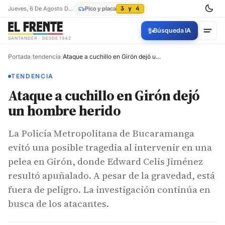
Jueves, 6 De Agosto De 2026
Pico y placa
3 y 4
✨
Búsqueda IA
SANTANDER · DESDE 1942
Portada
/
tendencia
/
Ataque a cuchillo en Girón dejó un hombre herido
TENDENCIA
Ataque a cuchillo en Girón dejó
un hombre herido
La Policía Metropolitana de Bucaramanga
evitó una posible tragedia al intervenir en una
pelea en Girón, donde Edward Celis Jiménez
resultó apuñalado. A pesar de la gravedad, está
fuera de peligro. La investigación continúa en
busca de los atacantes.