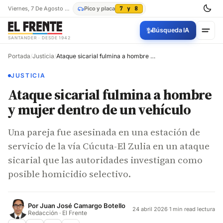
Viernes, 7 De Agosto De 2026
Pico y placa
7 y 8
✨
Búsqueda IA
SANTANDER · DESDE 1942
Portada
/
Justicia
/
Ataque sicarial fulmina a hombre y mujer dentro de un vehículo
JUSTICIA
Ataque sicarial fulmina a hombre
y mujer dentro de un vehículo
Una pareja fue asesinada en una estación de
servicio de la vía Cúcuta-El Zulia en un ataque
sicarial que las autoridades investigan como
posible homicidio selectivo.
Por
Juan José Camargo Botello
24 abril 2026
·
1 min read lectura
Redacción · El Frente