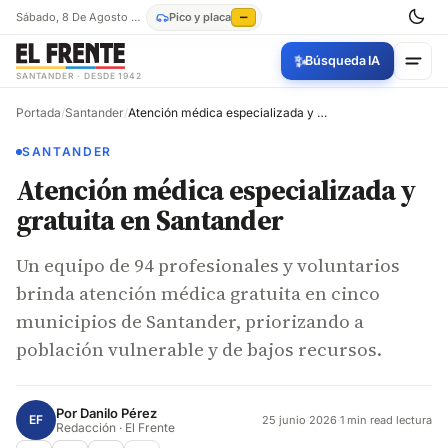
Sábado, 8 De Agosto De 2026
Pico y placa
—
✨
Búsqueda IA
SANTANDER · DESDE 1942
Portada
/
Santander
/
Atención médica especializada y gratuita en Santander
SANTANDER
Atención médica especializada y
gratuita en Santander
Un equipo de 94 profesionales y voluntarios
brinda atención médica gratuita en cinco
municipios de Santander, priorizando a
población vulnerable y de bajos recursos.
Por
Danilo Pérez
EF
25 junio 2026
·
1 min read lectura
Redacción · El Frente