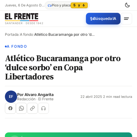
Jueves, 6 De Agosto De 2026
Pico y placa
5 y 6
✨
Búsqueda IA
SANTANDER · DESDE 1942
Portada
/
A fondo
/
Atlético Bucaramanga por otro ‘dulce sorbo’ en Copa Libertadores
A FONDO
Atlético Bucaramanga por otro
‘dulce sorbo’ en Copa
Libertadores
Por
Alvaro Angarita
EF
22 abril 2025
·
2 min read lectura
Redacción · El Frente