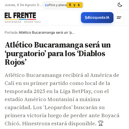
Jueves, 6 De Agosto De 2026
Pico y placa
5 y 6
✨
Búsqueda IA
SANTANDER · DESDE 1942
Portada
/
Atlético Bucaramanga será un ‘purgatorio’ para los ‘Diablos Rojos’
Atlético Bucaramanga será un
‘purgatorio’ para los ‘Diablos
Rojos’
Atlético Bucaramanga recibirá al América de
Cali en su primer partido como local de la
temporada 2025 en la Liga BetPlay, con el
estadio Américo Montanini a máxima
capacidad. Los ‘Leopardos’ buscarán su
primera victoria luego de perder ante Boyacá
Chicó. Hinestroza estará disponible. 🏆