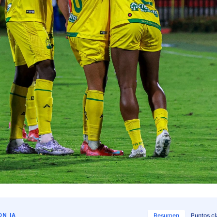
N IA
Resumen
Puntos c