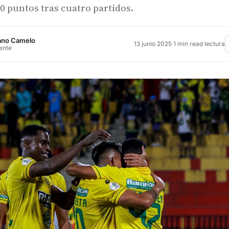
 puntos tras cuatro partidos.
rano Camelo
13 junio 2025
·
1 min read lectura
rente