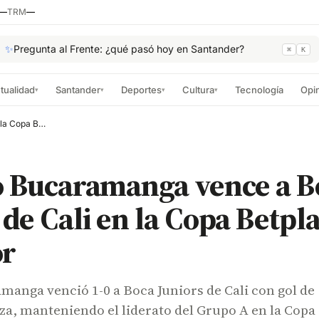
—
TRM
—
✨
Pregunta al Frente: ¿qué pasó hoy en Santander?
⌘
K
tualidad
Santander
Deportes
Cultura
Tecnología
Opi
▾
▾
▾
▾
Atlético Bucaramanga vence a Boca Juniors de Cali en la Copa Betplay Dimayor
o Bucaramanga vence a B
 de Cali en la Copa Betpl
r
manga venció 1-0 a Boca Juniors de Cali con gol de
a, manteniendo el liderato del Grupo A en la Copa