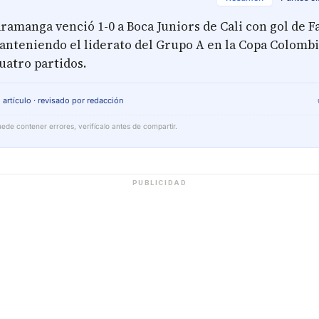
ramanga venció 1-0 a Boca Juniors de Cali con gol de F
nteniendo el liderato del Grupo A en la Copa Colombi
uatro partidos.
 artículo · revisado por redacción
ede contener errores, verifícalo antes de compartir.
PUBLICIDAD