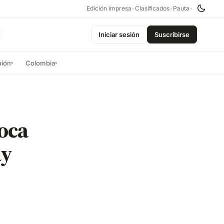
Edición impresa
•
Clasificados
•
Pauta
•
Iniciar sesión
Suscribirse
nión
Colombia
▾
▾
oca
ay