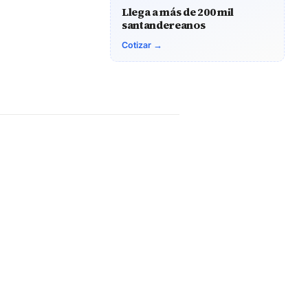
Llega a más de 200 mil
santandereanos
Cotizar →