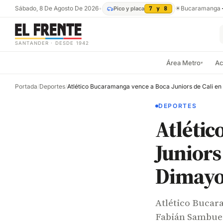
Sábado, 8 De Agosto De 2026
•
☀
Bucaramanga
Pico y placa
7 y 8
SANTANDER · DESDE 1942
Área Metro
Ac
▾
Portada
/
Deportes
/
DEPORTES
Atlétic
Juniors
Dimayo
Atlético Bucara
Fabián Sambuez