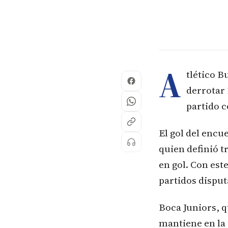
A
tlético 
derrotar 
partido c
El gol del encu
quien definió t
en gol. Con est
partidos disput
Boca Juniors, 
mantiene en la p