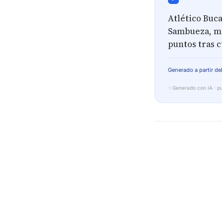
Atlético Buca
Sambueza, ma
puntos tras c
Generado a partir del
✨
Generado con IA · pu