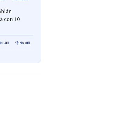
abián
a con 10
👍 Útil
👎 No útil