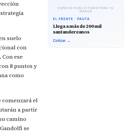
nyección
ESPACIO PUBLICITARIO PARA TU
estrategia
MARCA
EL FRENTE · PAUTA
Llega a más de 200 mil
santandereanos
 en suelo
Cotizar →
acional con
. Con ese
 con 8 puntos y
cana como
e comenzará el
utarán a partir
 su camino
 Gandolfi se