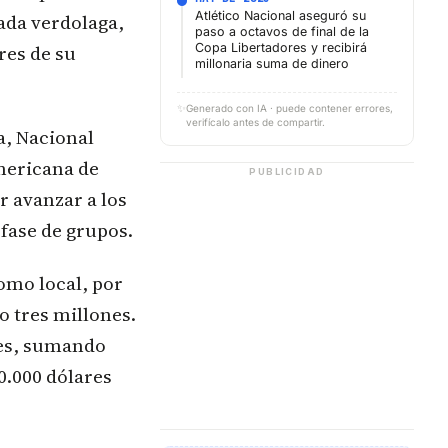
Atlético Nacional aseguró su
ada verdolaga,
paso a octavos de final de la
res de su
Copa Libertadores y recibirá
millonaria suma de dinero
✨
Generado con IA · puede contener errores,
verifícalo antes de compartir.
a, Nacional
mericana de
PUBLICIDAD
r avanzar a los
 fase de grupos.
como local, por
o tres millones.
res, sumando
0.000 dólares