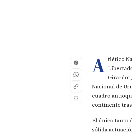
A
tlético N
Libertado
Girardot,
Nacional de Ur
cuadro antioque
continente tras
El único tanto 
sólida actuació