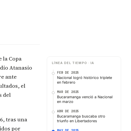
e la Copa
LÍNEA DEL TIEMPO · IA
adio Atanasio
FEB DE 2025
re ante
Nacional logró histórico triplete
en febrero
ltados, el
MAR DE 2025
s del
Bucaramanga venció a Nacional
en marzo
ABR DE 2025
Bucaramanga buscaba otro
6, tras una
triunfo en Libertadores
gidos por
MAY DE 2025