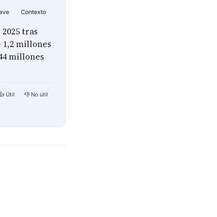
lave
Contexto
 2025 tras
 1,2 millones
,44 millones
👍 Útil
👎 No útil