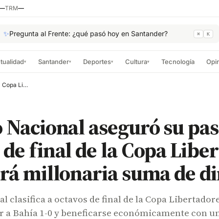
—
TRM
—
✨
Pregunta al Frente: ¿qué pasó hoy en Santander?
⌘
K
tualidad
Santander
Deportes
Cultura
Tecnología
Opi
▾
▾
▾
▾
Atlético Nacional aseguró su paso a octavos de final de la Copa Libertadores y recibirá millonaria suma de dinero
o Nacional aseguró su pas
 de final de la Copa Libe
irá millonaria suma de d
al clasifica a octavos de final de la Copa Libertador
er a Bahía 1-0 y beneficarse económicamente con u