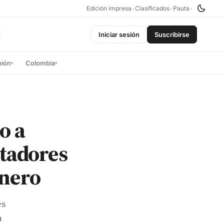
Edición impresa
•
Clasificados
•
Pauta
•
Iniciar sesión
Suscribirse
nión
Colombia
▾
▾
o a
rtadores
inero
es
n