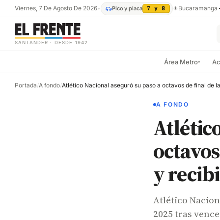
Viernes, 7 De Agosto De 2026
•
☀
Bucaramanga
Pico y placa
7 y 8
SANTANDER · DESDE 1942
Área Metro
Ac
▾
Portada
/
A fondo
/
A FONDO
Atlétic
octavos
y recib
Atlético Nacion
2025 tras venc