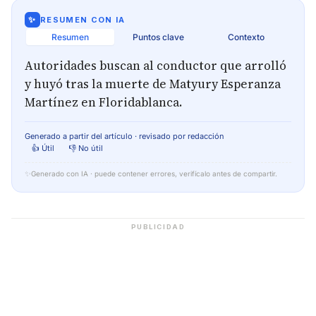
✨
RESUMEN CON IA
Resumen
Puntos clave
Contexto
Autoridades buscan al conductor que arrolló
y huyó tras la muerte de Matyury Esperanza
Martínez en Floridablanca.
Generado a partir del artículo · revisado por redacción
👍 Útil
👎 No útil
✨
Generado con IA · puede contener errores, verifícalo antes de compartir.
PUBLICIDAD