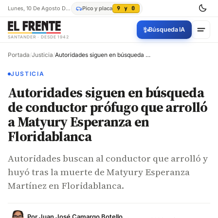
Lunes, 10 De Agosto De 2026
Pico y placa
9 y 0
✨
Búsqueda IA
SANTANDER · DESDE 1942
Portada
/
Justicia
/
Autoridades siguen en búsqueda de conductor prófugo que arrolló a Matyury Esperanza en Floridablanca
JUSTICIA
Autoridades siguen en búsqueda
de conductor prófugo que arrolló
a Matyury Esperanza en
Floridablanca
Autoridades buscan al conductor que arrolló y
huyó tras la muerte de Matyury Esperanza
Martínez en Floridablanca.
Por
Juan José Camargo Botello