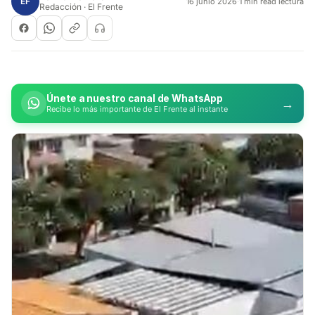
EF
16 junio 2026
·
1 min read lectura
Redacción · El Frente
Únete a nuestro canal de WhatsApp
→
Recibe lo más importante de El Frente al instante