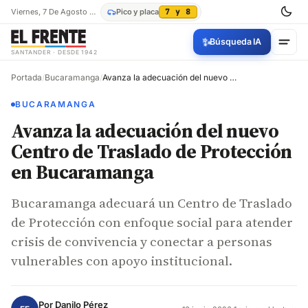
Viernes, 7 De Agosto De 2026
Pico y placa
7 y 8
✨
Búsqueda IA
SANTANDER · DESDE 1942
Portada
/
Bucaramanga
/
Avanza la adecuación del nuevo Centro de Traslado de Protección en Bucaramanga
BUCARAMANGA
Avanza la adecuación del nuevo
Centro de Traslado de Protección
en Bucaramanga
Bucaramanga adecuará un Centro de Traslado
de Protección con enfoque social para atender
crisis de convivencia y conectar a personas
vulnerables con apoyo institucional.
Por
Danilo Pérez