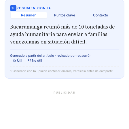
✨
RESUMEN CON IA
Resumen
Puntos clave
Contexto
Bucaramanga reunió más de 10 toneladas de
ayuda humanitaria para enviar a familias
venezolanas en situación difícil.
Generado a partir del artículo · revisado por redacción
👍 Útil
👎 No útil
✨
Generado con IA · puede contener errores, verifícalo antes de compartir.
PUBLICIDAD