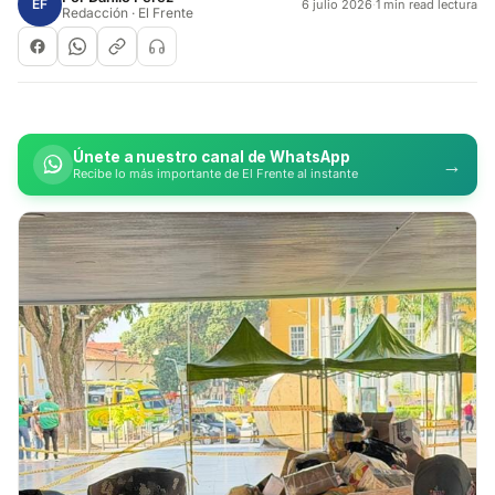
EF
6 julio 2026
·
1 min read lectura
Redacción · El Frente
Únete a nuestro canal de WhatsApp
→
Recibe lo más importante de El Frente al instante