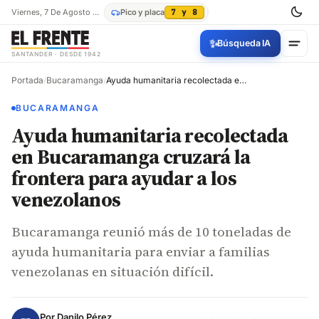
Viernes, 7 De Agosto De 2026
Pico y placa
7 y 8
✨
Búsqueda IA
SANTANDER · DESDE 1942
Portada
/
Bucaramanga
/
Ayuda humanitaria recolectada en Bucaramanga cruzará la frontera para ayudar a los venezolanos
BUCARAMANGA
Ayuda humanitaria recolectada
en Bucaramanga cruzará la
frontera para ayudar a los
venezolanos
Bucaramanga reunió más de 10 toneladas de
ayuda humanitaria para enviar a familias
venezolanas en situación difícil.
Por
Danilo Pérez