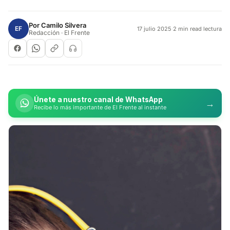
Por
Camilo Silvera
EF
17 julio 2025
·
2 min read lectura
Redacción · El Frente
Únete a nuestro canal de WhatsApp
→
Recibe lo más importante de El Frente al instante