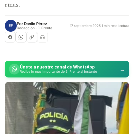
riñas.
Por
Danilo Pérez
EF
17 septiembre 2025
·
1 min read lectura
Redacción · El Frente
Únete a nuestro canal de WhatsApp
→
Recibe lo más importante de El Frente al instante