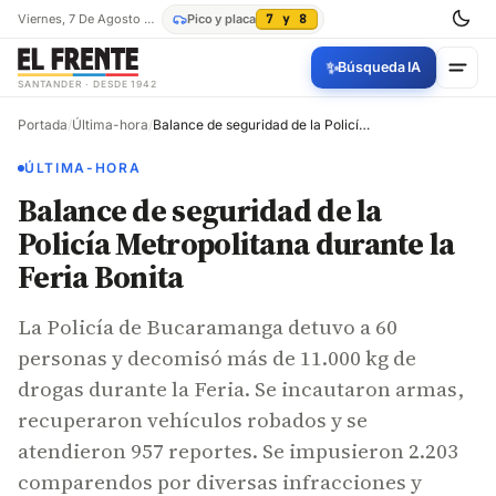
Viernes, 7 De Agosto De 2026
Pico y placa
7 y 8
✨
Búsqueda IA
SANTANDER · DESDE 1942
Portada
/
Última-hora
/
Balance de seguridad de la Policía Metropolitana durante la Feria Bonita
ÚLTIMA-HORA
Balance de seguridad de la
Policía Metropolitana durante la
Feria Bonita
La Policía de Bucaramanga detuvo a 60
personas y decomisó más de 11.000 kg de
drogas durante la Feria. Se incautaron armas,
recuperaron vehículos robados y se
atendieron 957 reportes. Se impusieron 2.203
comparendos por diversas infracciones y