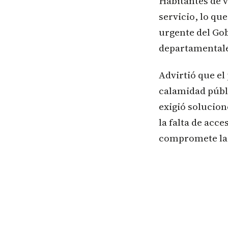
Habitantes de v
servicio, lo qu
urgente del Gob
departamentale
Advirtió que el
calamidad públi
exigió solucione
la falta de acc
compromete la v