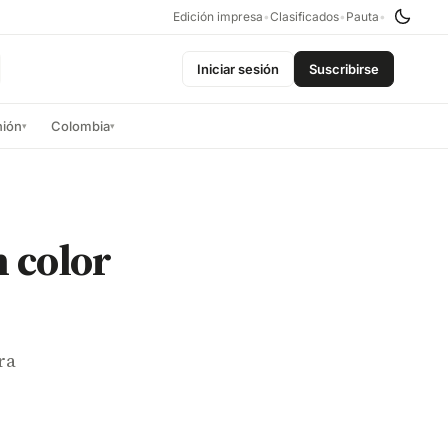
Edición impresa
•
Clasificados
•
Pauta
•
Iniciar sesión
Suscribirse
nión
Colombia
▾
▾
n color
ra