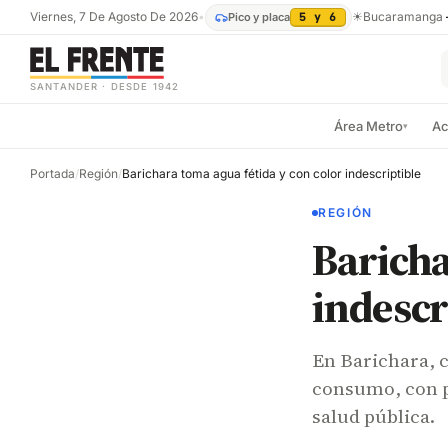
Viernes, 7 De Agosto De 2026
•
☀
Bucaramanga
Pico y placa
5 y 6
SANTANDER · DESDE 1942
Área Metro
Ac
▾
Portada
/
Región
/
Barichara toma agua fétida y con color indescriptible
REGIÓN
Baricha
indescr
En Barichara, c
consumo, con p
salud pública.