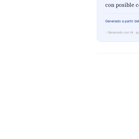
con posible c
Generado a partir del
✨
Generado con IA · pu