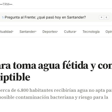
—
TRM
—
✨
Pregunta al Frente: ¿qué pasó hoy en Santander?
⌘
K
tualidad
Santander
Deportes
Cultura
Tecnología
Opi
▾
▾
▾
▾
ra toma agua fétida y co
iptible
erca de 6.800 habitantes recibirían agua no apta pa
osible contaminación bacteriana y riesgo para la