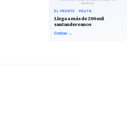
MARCA
EL FRENTE · PAUTA
Llega a más de 200 mil
santandereanos
Cotizar →