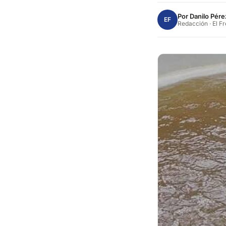
Por
Danilo Pére
EF
Redacción · El F