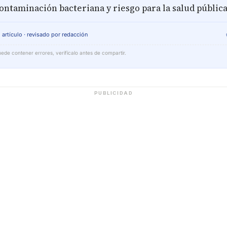
ontaminación bacteriana y riesgo para la salud pública
 artículo · revisado por redacción
ede contener errores, verifícalo antes de compartir.
PUBLICIDAD