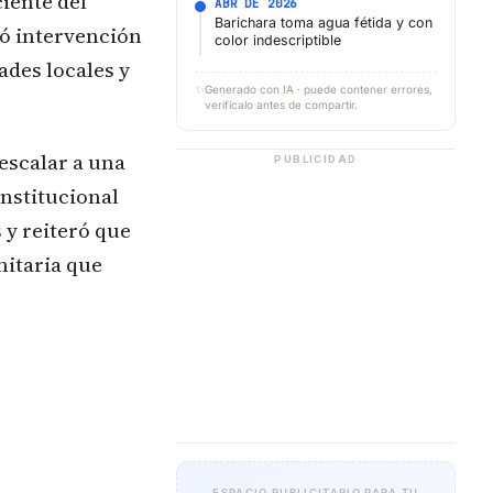
iente del
ABR DE 2026
Barichara toma agua fétida y con
ió intervención
color indescriptible
ades locales y
✨
Generado con IA · puede contener errores,
verifícalo antes de compartir.
escalar a una
PUBLICIDAD
onstitucional
s y reiteró que
nitaria que
ESPACIO PUBLICITARIO PARA TU