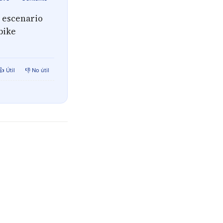
n escenario
bike
👍 Útil
👎 No útil