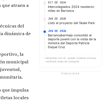
OCT DE 2024
s que atraen a
Intercolegiados 2024 reunieron
miles en Barranca
JUN DE 2025
Listo el proyecto del Skate Park
técnicas del
JUN DE 2026
la dinámica de
Barrancabermeja consolidó el
deporte juvenil con la visita de la
ministra del Deporte Patricia
Duque Cruz
eportivo, la
✨
Generado con IA · puede contener errores,
ión municipal
verifícalo antes de compartir.
 juventud,
PUBLICIDAD
omunitaria.
o que impulsa
tletas locales