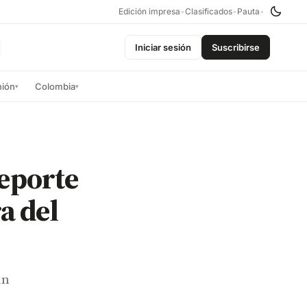
Edición impresa
•
Clasificados
•
Pauta
•
Iniciar sesión
Suscribirse
nión
Colombia
▾
▾
eporte
ra del
un