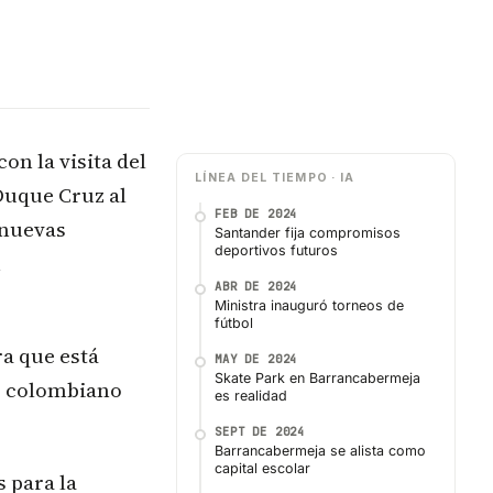
on la visita del
LÍNEA DEL TIEMPO · IA
Duque Cruz al
FEB DE 2024
 nuevas
Santander fija compromisos
deportivos futuros
n
ABR DE 2024
Ministra inauguró torneos de
fútbol
ra que está
MAY DE 2024
Skate Park en Barrancabermeja
io colombiano
es realidad
SEPT DE 2024
Barrancabermeja se alista como
capital escolar
 para la