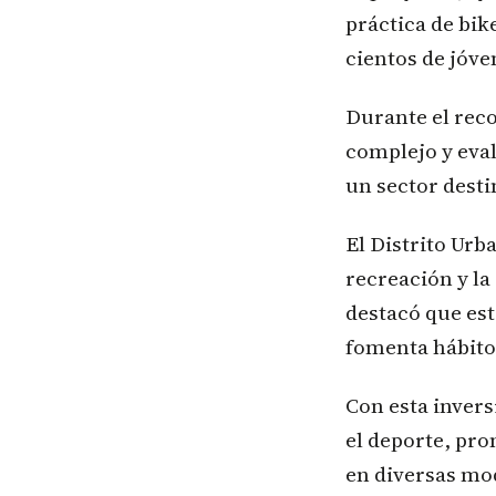
práctica de bik
cientos de jóve
Durante el reco
complejo y eva
un sector desti
El Distrito Urb
recreación y l
destacó que est
fomenta hábitos
Con esta inver
el deporte, pro
en diversas mo