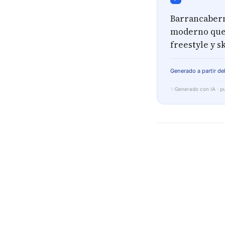
Barrancaberm
moderno que 
freestyle y s
Generado a partir del
✨
Generado con IA · pu