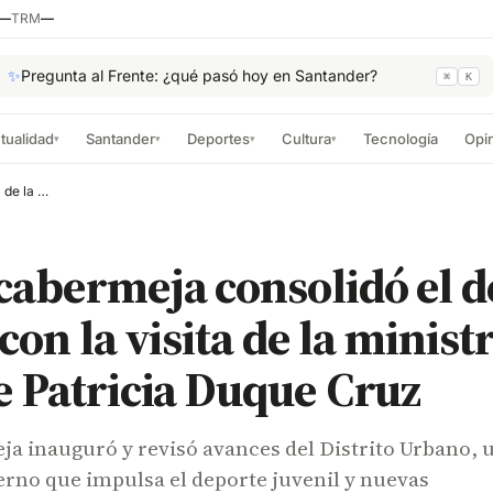
—
TRM
—
✨
Pregunta al Frente: ¿qué pasó hoy en Santander?
⌘
K
tualidad
Santander
Deportes
Cultura
Tecnología
Opi
▾
▾
▾
▾
Barrancabermeja consolidó el deporte juvenil con la visita de la ministra del Deporte Patricia Duque Cruz
abermeja consolidó el d
con la visita de la minist
 Patricia Duque Cruz
a inauguró y revisó avances del Distrito Urbano, 
rno que impulsa el deporte juvenil y nuevas