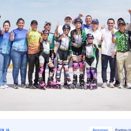
N IA
Resumen
Puntos c