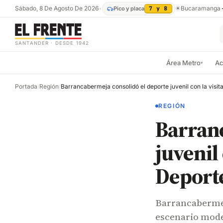
Sábado, 8 De Agosto De 2026
•
☀
Bucaramanga
Pico y placa
7 y 8
SANTANDER · DESDE 1942
Área Metro
Ac
▾
Portada
/
Región
/
REGIÓN
Barranc
juvenil 
Deporte
Barrancabermej
escenario mode