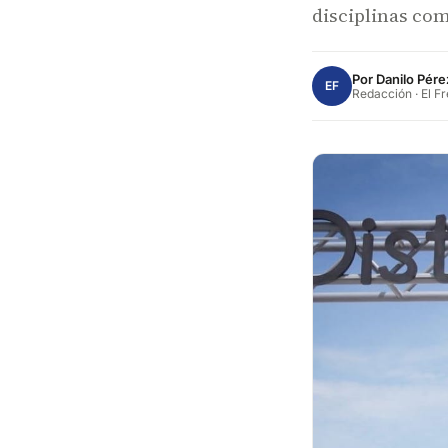
disciplinas com
Por
Danilo Pére
EF
Redacción · El F