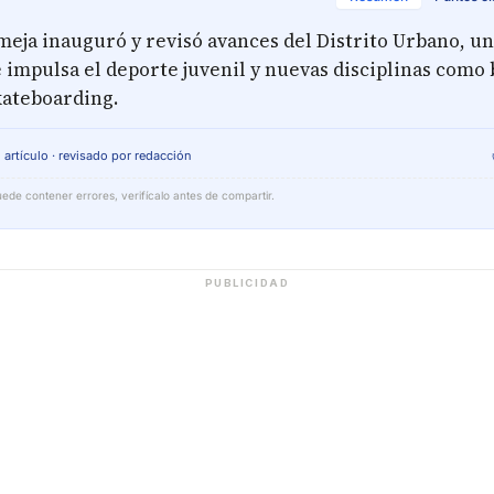
eja inauguró y revisó avances del Distrito Urbano, u
impulsa el deporte juvenil y nuevas disciplinas como 
kateboarding.
 artículo · revisado por redacción
ede contener errores, verifícalo antes de compartir.
PUBLICIDAD