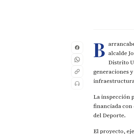
B
arrancabe
alcalde J
Distrito 
generaciones y
infraestructura
La inspección p
financiada con 
del Deporte.
El proyecto, ej