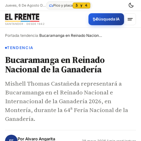
Jueves, 6 De Agosto De 2026
Pico y placa
3 y 4
✨
Búsqueda IA
SANTANDER · DESDE 1942
Portada
/
tendencia
/
Bucaramanga en Reinado Nacional de la Ganadería
TENDENCIA
Bucaramanga en Reinado
Nacional de la Ganadería
Mishell Thomas Castañeda representará a
Bucaramanga en el Reinado Nacional e
Internacional de la Ganadería 2026, en
Montería, durante la 64ª Feria Nacional de la
Ganadería.
Por
Alvaro Angarita
EF
28 mayo 2026
·
1 min read lectura