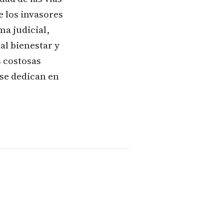
e los invasores
ma judicial,
al bienestar y
s costosas
 se dedican en