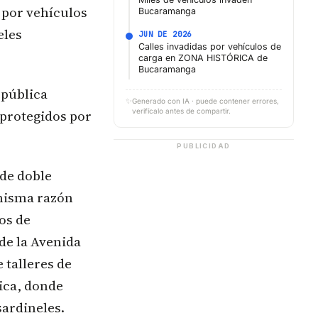
o por vehículos
Bucaramanga
eles
JUN DE 2026
Calles invadidas por vehículos de
carga en ZONA HISTÓRICA de
Bucaramanga
epública
✨
Generado con IA · puede contener errores,
 protegidos por
verifícalo antes de compartir.
PUBLICIDAD
 de doble
 misma razón
os de
de la Avenida
 talleres de
ica, donde
sardineles.