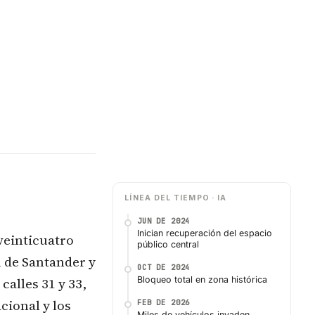
LÍNEA DEL TIEMPO · IA
JUN DE 2024
Inician recuperación del espacio
 veinticuatro
público central
al de Santander y
OCT DE 2024
alles 31 y 33,
Bloqueo total en zona histórica
cional y los
FEB DE 2026
Miles de vehículos invaden