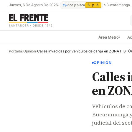
Jueves, 6 De Agosto De 2026
•
☀
Bucaramanga
Pico y placa
5 y 6
SANTANDER · DESDE 1942
Área Metro
Ac
▾
Portada
/
Opinión
/
OPINIÓN
Calles 
en ZON
Vehículos de ca
Bucaramanga y a
judicial del sec