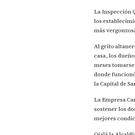
La Inspección Q
los establecimi
más vergonzosas
Al grito altan
casa, los dueñ
meses tomarse l
donde funcionó
la Capital de S
La Empresa Car
sostener los do
mejores condic
Ojalá la Alcald