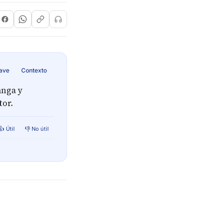
lave
Contexto
anga y
tor.
👍 Útil
👎 No útil