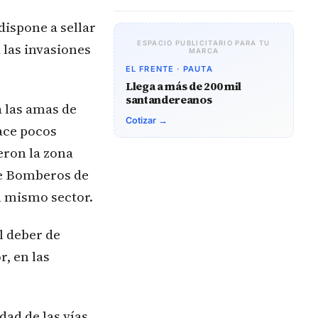
dispone a sellar
ESPACIO PUBLICITARIO PARA TU
 las invasiones
MARCA
EL FRENTE · PAUTA
Llega a más de 200 mil
santandereanos
 las amas de
Cotizar →
ace pocos
eron la zona
de Bomberos de
l mismo sector.
l deber de
r, en las
dad de las vías