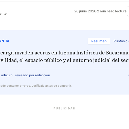
26 junio 2026
·
2 min read lectura
rente
N IA
Resumen
Puntos c
 carga invaden aceras en la zona histórica de Bucaram
vilidad, el espacio público y el entorno judicial del sec
 artículo · revisado por redacción
ede contener errores, verifícalo antes de compartir.
PUBLICIDAD