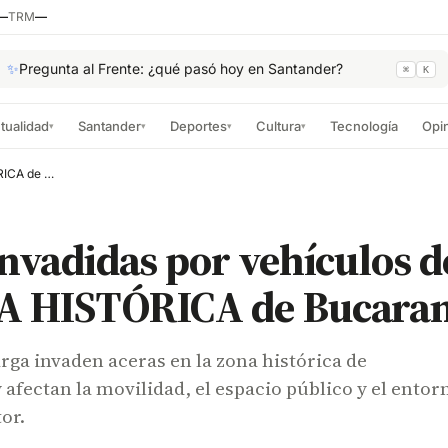
—
TRM
—
✨
Pregunta al Frente: ¿qué pasó hoy en Santander?
⌘
K
tualidad
Santander
Deportes
Cultura
Tecnología
Opi
▾
▾
▾
▾
Calles invadidas por vehículos de carga en ZONA HISTÓRICA de Bucaramanga
invadidas por vehículos d
A HISTÓRICA de Bucara
rga invaden aceras en la zona histórica de
fectan la movilidad, el espacio público y el entor
tor.