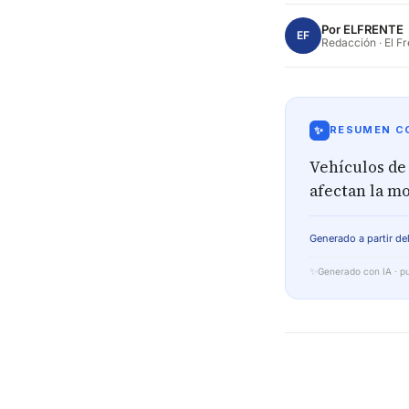
Por
ELFRENTE
EF
Redacción · El F
✨
RESUMEN CO
Vehículos de
afectan la mo
Generado a partir del
✨
Generado con IA · pu