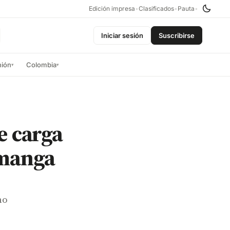
Edición impresa
•
Clasificados
•
Pauta
•
Iniciar sesión
Suscribirse
nión
Colombia
▾
▾
e carga
manga
no