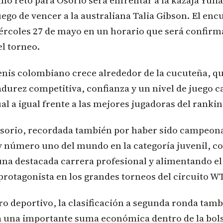
mo reto para Osorio será enfrentar a la kazaja Yuli
ego de vencer a la australiana Talia Gibson. El enc
ércoles 27 de mayo en un horario que será confirm
l torneo.
tenis colombiano crece alrededor de la cucuteña, q
urez competitiva, confianza y un nivel de juego c
al a igual frente a las mejores jugadoras del ranki
sorio, recordada también por haber sido campeon
y número uno del mundo en la categoría juvenil, c
na destacada carrera profesional y alimentando el
protagonista en los grandes torneos del circuito W
o deportivo, la clasificación a segunda ronda tamb
a una importante suma económica dentro de la bol