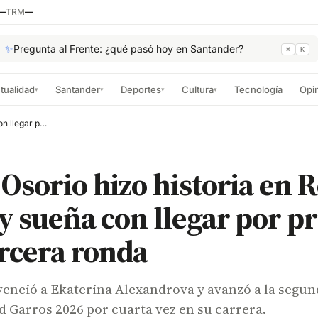
—
TRM
—
✨
Pregunta al Frente: ¿qué pasó hoy en Santander?
⌘
K
tualidad
Santander
Deportes
Cultura
Tecnología
Opi
▾
▾
▾
▾
Camila Osorio hizo historia en Roland Garros y sueña con llegar por primera vez a tercera ronda
Osorio hizo historia en 
y sueña con llegar por p
ercera ronda
venció a Ekaterina Alexandrova y avanzó a la segun
 Garros 2026 por cuarta vez en su carrera.