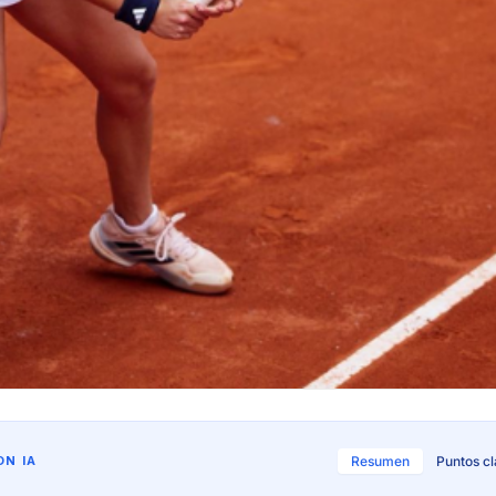
N IA
Resumen
Puntos c