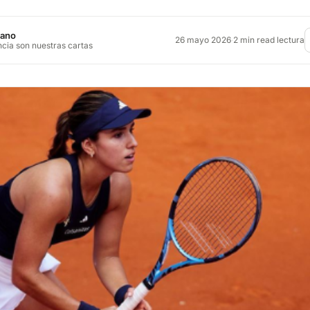
jano
26 mayo 2026
·
2 min read lectura
ncia son nuestras cartas