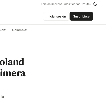
Edición impresa
•
Clasificados
•
Pauta
•
Iniciar sesión
Suscribirse
nión
Colombia
▾
▾
Roland
rimera
da