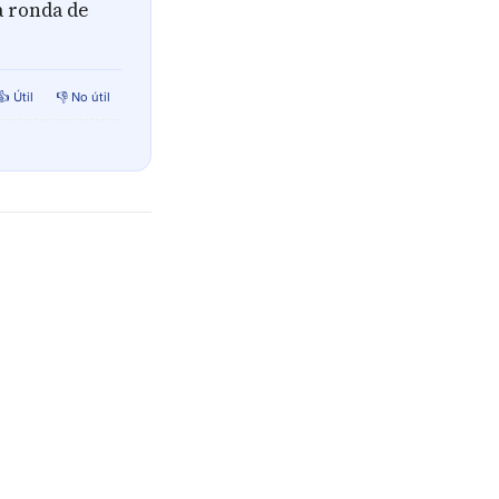
a ronda de
👍 Útil
👎 No útil