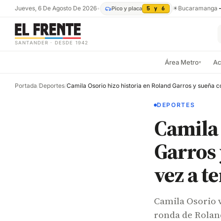
Jueves, 6 De Agosto De 2026
•
☀
Bucaramanga
Pico y placa
5 y 6
SANTANDER · DESDE 1942
Área Metro
Ac
▾
Portada
/
Deportes
/
DEPORTES
Camila 
Garros 
vez a t
Camila Osorio 
ronda de Roland