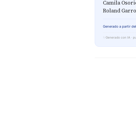
Camila Osori
Roland Garros
Generado a partir del
✨
Generado con IA · pu