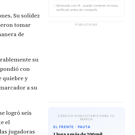
✨
Generado con IA · puede contener errores,
verifícalo antes de compartir.
nes. Su solidez
tieron tomar
PUBLICIDAD
manera de
derablemente su
spondió con
e quiebre y
 marcador a su
e logró seis
ESPACIO PUBLICITARIO PARA TU
MARCA
e el
EL FRENTE · PAUTA
las jugadoras
Llega a más de 200 mil