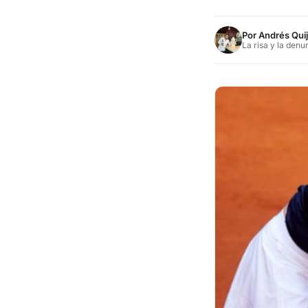
Por
Andrés Qui
La risa y la denu