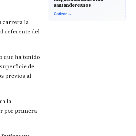
santandereanos
Cotizar →
 carrera la
l referente del
o que ha tenido
superficie de
s previos al
ra la
ar por primera