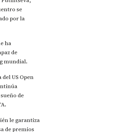
a Putintseva,
uentro se
ado por la
ue ha
apaz de
ng mundial.
a del US Open
ontinúa
 sueño de
TA.
ién le garantiza
sa de premios