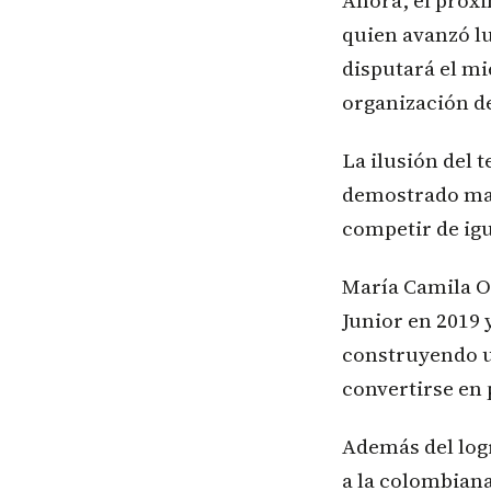
Ahora, el próxi
quien avanzó lu
disputará el mi
organización de
La ilusión del 
demostrado mad
competir de igu
María Camila O
Junior en 2019 
construyendo u
convertirse en 
Además del logr
a la colombian