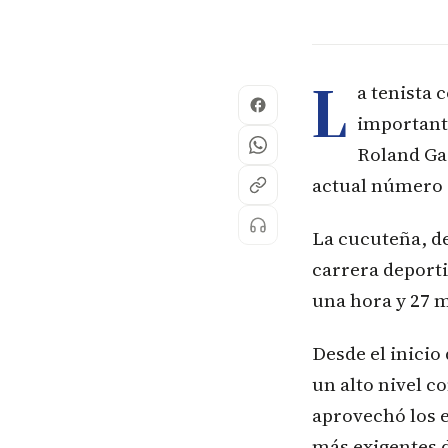
L
a tenista 
importante
Roland Gar
actual número 1
La cucuteña, de
carrera deporti
una hora y 27 m
Desde el inicio
un alto nivel c
aprovechó los 
más exigentes 