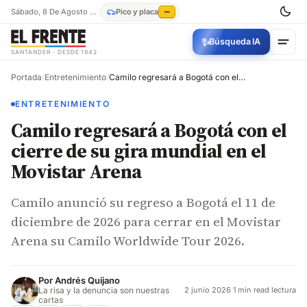
Sábado, 8 De Agosto De 2026
Pico y placa
—
✨
Búsqueda IA
SANTANDER · DESDE 1942
Portada
/
Entretenimiento
/
Camilo regresará a Bogotá con el cierre de su gira mundial en el Movistar Arena
ENTRETENIMIENTO
Camilo regresará a Bogotá con el
cierre de su gira mundial en el
Movistar Arena
Camilo anunció su regreso a Bogotá el 11 de
diciembre de 2026 para cerrar en el Movistar
Arena su Camilo Worldwide Tour 2026.
Por
Andrés Quijano
La risa y la denuncia son nuestras
2 junio 2026
·
1 min read lectura
cartas