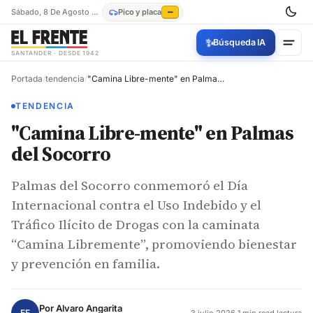
Sábado, 8 De Agosto De 2026
Pico y placa
—
✨
Búsqueda IA
SANTANDER · DESDE 1942
Portada
/
tendencia
/
"Camina Libre-mente" en Palmas del Socorro
TENDENCIA
"Camina Libre-mente" en Palmas
del Socorro
Palmas del Socorro conmemoró el Día
Internacional contra el Uso Indebido y el
Tráfico Ilícito de Drogas con la caminata
“Camina Libremente”, promoviendo bienestar
y prevención en familia.
Por
Alvaro Angarita
EF
3 julio 2026
·
1 min read lectura