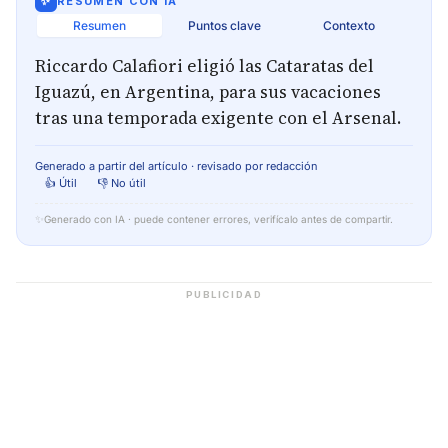
✨
RESUMEN CON IA
Resumen
Puntos clave
Contexto
Riccardo Calafiori eligió las Cataratas del
Iguazú, en Argentina, para sus vacaciones
tras una temporada exigente con el Arsenal.
Generado a partir del artículo · revisado por redacción
👍 Útil
👎 No útil
✨
Generado con IA · puede contener errores, verifícalo antes de compartir.
PUBLICIDAD