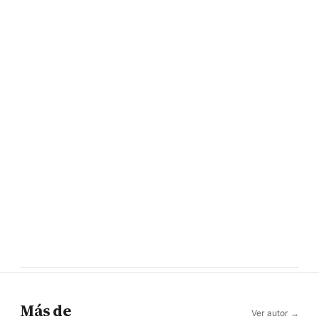
Más de
Ver autor →