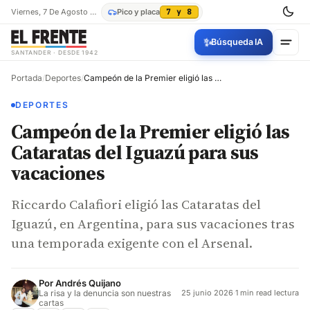
Viernes, 7 De Agosto De 2026
Pico y placa
7 y 8
✨
Búsqueda IA
SANTANDER · DESDE 1942
Portada
/
Deportes
/
Campeón de la Premier eligió las Cataratas del Iguazú para sus vacaciones
DEPORTES
Campeón de la Premier eligió las
Cataratas del Iguazú para sus
vacaciones
Riccardo Calafiori eligió las Cataratas del
Iguazú, en Argentina, para sus vacaciones tras
una temporada exigente con el Arsenal.
Por
Andrés Quijano
La risa y la denuncia son nuestras
25 junio 2026
·
1 min read lectura
cartas