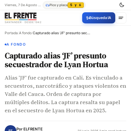
Viernes, 7 De Agosto De 2026
Pico y placa
5 y 6
✨
Búsqueda IA
SANTANDER · DESDE 1942
Portada
/
A fondo
/
Capturado alias ‘JF’ presunto secuestrador de Lyan Hortua
A FONDO
Capturado alias ‘JF’ presunto
secuestrador de Lyan Hortua
Alias 'JF' fue capturado en Cali. Es vinculado a
secuestros, narcotráfico y ataques violentos en
Valle del Cauca. Orden de captura por
múltiples delitos. La captura resalta su papel
en el secuestro de Lyan Hortua en 2025.
Por
ELFRENTE
EF
21 junio 2025
·
1 min read lectura