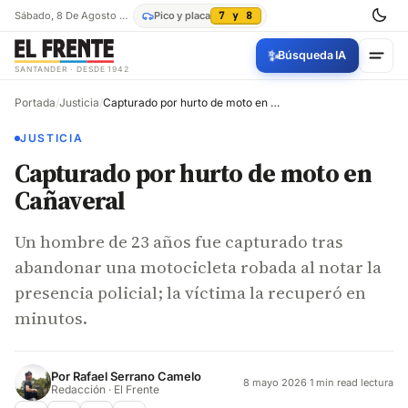
Sábado, 8 De Agosto De 2026
Pico y placa
7 y 8
✨
Búsqueda IA
SANTANDER · DESDE 1942
Portada
/
Justicia
/
Capturado por hurto de moto en Cañaveral
JUSTICIA
Capturado por hurto de moto en
Cañaveral
Un hombre de 23 años fue capturado tras
abandonar una motocicleta robada al notar la
presencia policial; la víctima la recuperó en
minutos.
Por
Rafael Serrano Camelo
8 mayo 2026
·
1 min read lectura
Redacción · El Frente