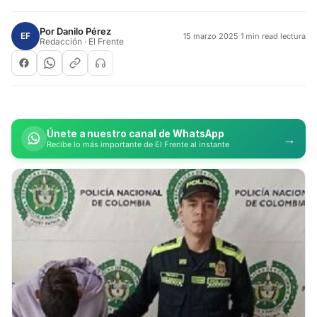
Por
Danilo Pérez
EF
15 marzo 2025
·
1 min read lectura
Redacción · El Frente
Únete a nuestro canal de WhatsApp
→
Recibe lo más importante de El Frente al instante