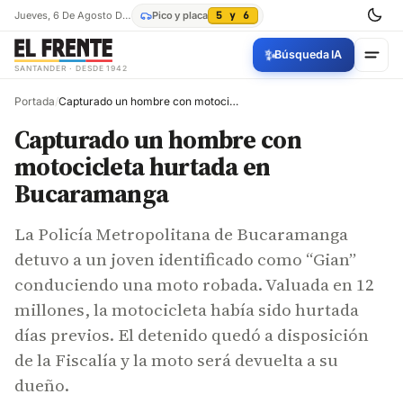
Jueves, 6 De Agosto De 2026
Pico y placa
5 y 6
✨
Búsqueda IA
SANTANDER · DESDE 1942
Portada
/
Capturado un hombre con motocicleta hurtada en Bucaramanga
Capturado un hombre con
motocicleta hurtada en
Bucaramanga
La Policía Metropolitana de Bucaramanga
detuvo a un joven identificado como “Gian”
conduciendo una moto robada. Valuada en 12
millones, la motocicleta había sido hurtada
días previos. El detenido quedó a disposición
de la Fiscalía y la moto será devuelta a su
dueño.