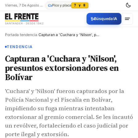
Viernes, 7 De Agosto De 2026
Pico y placa
7 y 8
✨
Búsqueda IA
SANTANDER · DESDE 1942
Portada
/
tendencia
/
Capturan a 'Cuchara y 'Nilson', presuntos extorsionadores en Bolívar
TENDENCIA
Capturan a 'Cuchara y 'Nilson',
presuntos extorsionadores en
Bolívar
'Cuchara' y 'Nilson' fueron capturados por la
Policía Nacional y el Fiscalía en Bolívar,
impidiendo su fuga mientras intentaban
extorsionar al gremio comercial. Se les incautó
un revólver, fortaleciendo el caso judicial por
porte ilegal y extorsión.