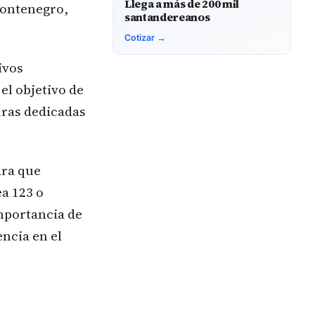
Llega a más de 200 mil
Montenegro,
santandereanos
Cotizar →
ivos
el objetivo de
turas dedicadas
ara que
ea 123 o
importancia de
encia en el