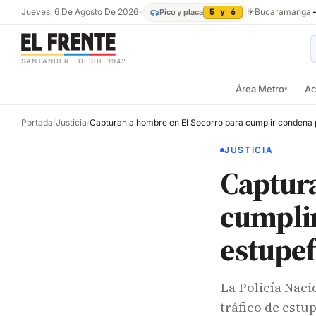
Jueves, 6 De Agosto De 2026
•
☀
Bucaramanga
Pico y placa
5 y 6
SANTANDER · DESDE 1942
Área Metro
Ac
▾
Portada
/
Justicia
/
JUSTICIA
Captura
cumplir
estupef
La Policía Naci
tráfico de estu