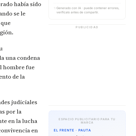
urado había sido
✨
Generado con IA · puede contener errores,
ando se le
verifícalo antes de compartir.
 que
PUBLICIDAD
gión.
u
pla una condena
 el hombre fue
ento de la
des judiciales
as por la
te en la lucha
ESPACIO PUBLICITARIO PARA TU
MARCA
 convivencia en
EL FRENTE · PAUTA