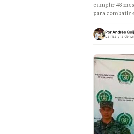
cumplir 48 mese
para combatir e
Por
Andrés Qui
La risa y la denu