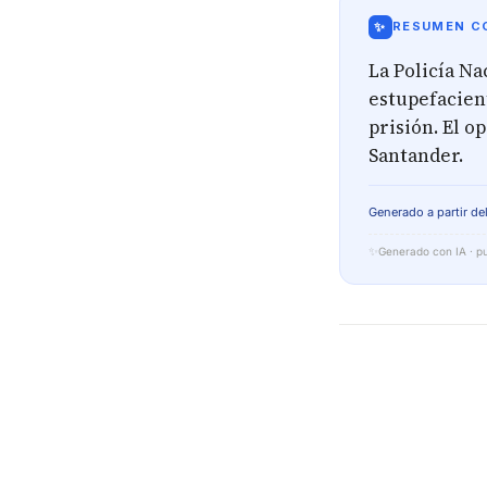
✨
RESUMEN CO
La Policía Na
estupefacien
prisión. El o
Santander.
Generado a partir del
✨
Generado con IA · pu