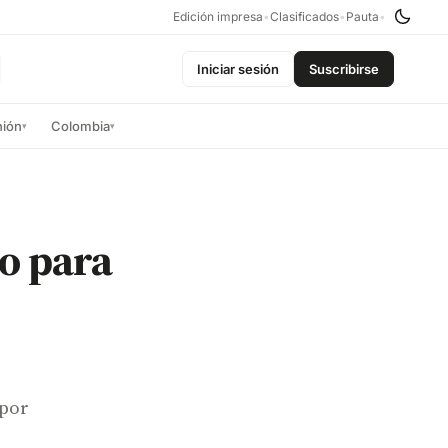
Edición impresa
•
Clasificados
•
Pauta
•
Iniciar sesión
Suscribirse
nión
Colombia
▾
▾
o para
 por