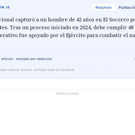
N IA
Resumen
Puntos c
cional capturó a un hombre de 42 años en El Socorro po
tes. Tras un proceso iniciado en 2024, debe cumplir 48
perativo fue apoyado por el Ejército para combatir el n
 artículo · revisado por redacción
ede contener errores, verifícalo antes de compartir.
PUBLICIDAD