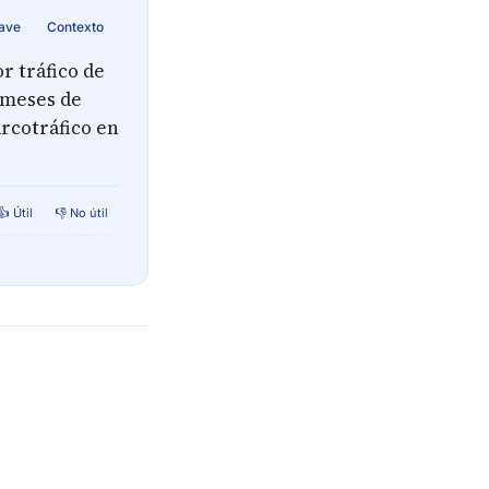
lave
Contexto
r tráfico de
 meses de
arcotráfico en
👍 Útil
👎 No útil