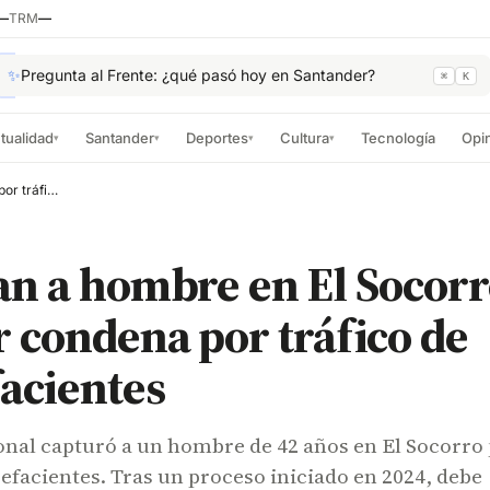
—
TRM
—
✨
Pregunta al Frente: ¿qué pasó hoy en Santander?
⌘
K
tualidad
Santander
Deportes
Cultura
Tecnología
Opi
▾
▾
▾
▾
Capturan a hombre en El Socorro para cumplir condena por tráfico de estupefacientes
n a hombre en El Socorr
 condena por tráfico de
acientes
onal capturó a un hombre de 42 años en El Socorro
pefacientes. Tras un proceso iniciado en 2024, debe