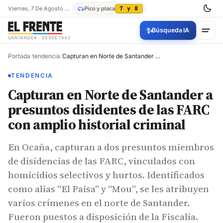
Viernes, 7 De Agosto De 2026
Pico y placa
7 y 8
✨
Búsqueda IA
SANTANDER · DESDE 1942
Portada
/
tendencia
/
Capturan en Norte de Santander a presuntos disidentes de las FARC con amplio historial criminal
TENDENCIA
Capturan en Norte de Santander a
presuntos disidentes de las FARC
con amplio historial criminal
En Ocaña, capturan a dos presuntos miembros
de disidencias de las FARC, vinculados con
homicidios selectivos y hurtos. Identificados
como alias “El Paisa” y “Mou”, se les atribuyen
varios crímenes en el norte de Santander.
Fueron puestos a disposición de la Fiscalía.