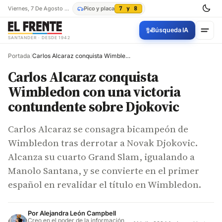
Viernes, 7 De Agosto De 2026
Pico y placa
7 y 8
✨
Búsqueda IA
SANTANDER · DESDE 1942
Portada
/
Carlos Alcaraz conquista Wimbledon con una victoria contundente sobre Djokovic
Carlos Alcaraz conquista
Wimbledon con una victoria
contundente sobre Djokovic
Carlos Alcaraz se consagra bicampeón de
Wimbledon tras derrotar a Novak Djokovic.
Alcanza su cuarto Grand Slam, igualando a
Manolo Santana, y se convierte en el primer
español en revalidar el título en Wimbledon.
Por
Alejandra León Campbell
Creo en el poder de la información