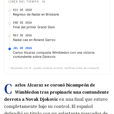
LÍNEA DEL TIEMPO · IA
DIC DE 2023
Regreso de Nadal en Brisbane
ENE DE 2024
Final del primer Grand Slam
MAY DE 2024
Nadal cae en Roland Garros
JUL DE 2024
Carlos Alcaraz conquista Wimbledon con una victoria
contundente sobre Djokovic
✨
Generado con IA · puede contener errores, verifícalo antes de compartir.
C
arlos Alcaraz se coronó bicampeón de
Wimbledon tras propinarle una contundente
derrota a Novak Djokovic
en una final que estuvo
completamente bajo su control. El español
defendió su título con un aplastante marcador de