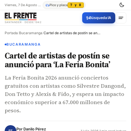
Viernes, 7 De Agosto De 2026
Pico y placa
7 y 8
✨
Búsqueda IA
SANTANDER · DESDE 1942
Portada
/
Bucaramanga
/
Cartel de artistas de postín se anunció para ‘La Feria Bonita’
BUCARAMANGA
Cartel de artistas de postín se
anunció para ‘La Feria Bonita’
La Feria Bonita 2026 anunció conciertos
gratuitos con artistas como Silvestre Dangond,
Don Tetto y Alexis & Fido, y espera un impacto
económico superior a 67.000 millones de
pesos.
Por
Danilo Pérez
EF
1 julio 2026
·
1 min read lectura