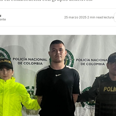
z
25 marzo 2025
·
2 min read lectura
rente