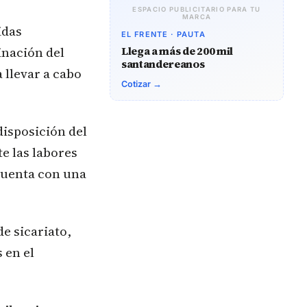
ESPACIO PUBLICITARIO PARA TU
MARCA
idas
EL FRENTE · PAUTA
inación del
Llega a más de 200 mil
santandereanos
 llevar a cabo
Cotizar →
disposición del
te las labores
 cuenta con una
e sicariato,
 en el