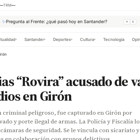
—
TRM
—
✨
Pregunta al Frente: ¿qué pasó hoy en Santander?
⌘
K
tualidad
Santander
Deportes
Cultura
Tecnología
Opi
▾
▾
▾
▾
irón
ias “Rovira” acusado de v
ios en Girón
n criminal peligroso, fue capturado en Girón por
ado y porte ilegal de armas. La Policía y Fiscalía lo
cámaras de seguridad. Se le vincula con sicariato y
as en colaboración con grupos delictivos.