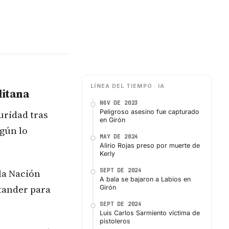
LÍNEA DEL TIEMPO · IA
litana
NOV DE 2023
uridad tras
Peligroso asesino fue capturado
en Girón
egún lo
MAY DE 2024
Alirio Rojas preso por muerte de
Kerly
la Nación
SEPT DE 2024
A bala se bajaron a Labios en
tander para
Girón
SEPT DE 2024
Luis Carlos Sarmiento víctima de
pistoleros