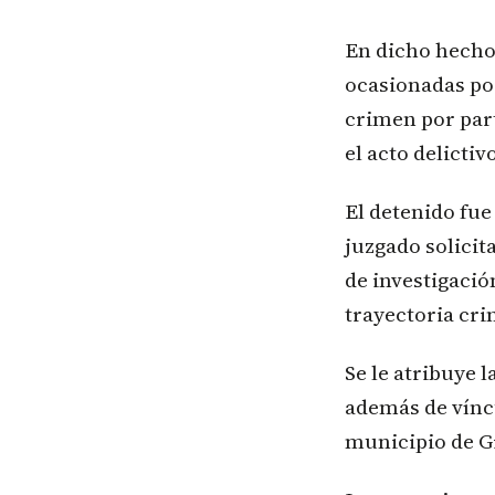
En dicho hecho,
ocasionadas por
crimen por part
el acto delictivo
El detenido fue
juzgado solicit
de investigació
trayectoria cri
Se le atribuye 
además de víncu
municipio de G