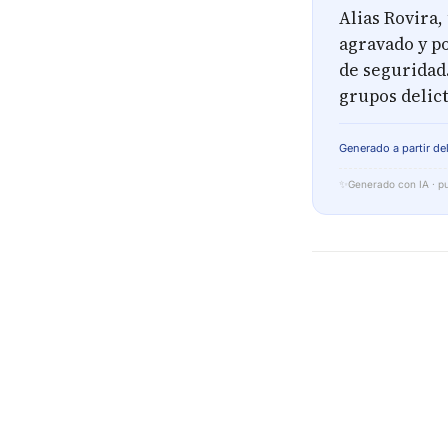
Alias Rovira,
agravado y po
de seguridad.
grupos delict
Generado a partir del
✨
Generado con IA · pu