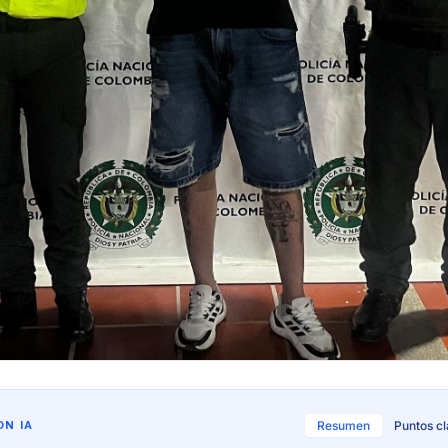
N IA
Resumen
Puntos c