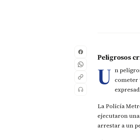
Peligrosos c
U
n peligr
cometer u
expresad
La Policía Metr
ejecutaron una
arrestar a un p