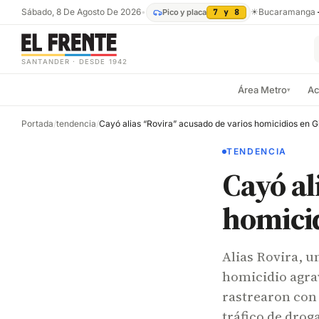
Sábado, 8 De Agosto De 2026
•
☀
Bucaramanga
Pico y placa
7 y 8
SANTANDER · DESDE 1942
Área Metro
Ac
▾
Portada
/
tendencia
/
Cayó alias “Rovira” acusado de varios homicidios en G
TENDENCIA
Cayó al
homicid
Alias Rovira, u
homicidio agrav
rastrearon con 
tráfico de drog