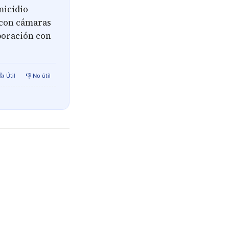
micidio
n con cámaras
aboración con
👍 Útil
👎 No útil