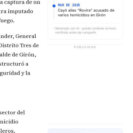
la captura de un
MAR DE 2025
ntra imputado
Cayó alias “Rovira” acusado de
varios homicidios en Girón
fuego.
✨
Generado con IA · puede contener errores,
verifícalo antes de compartir.
ander, General
istrito Tres de
PUBLICIDAD
alde de Girón,
structuró a
guridad y la
sector del
omicidio
leros.