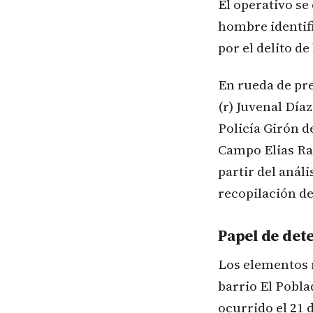
El operativo se
hombre identifi
por el delito d
En rueda de pre
(r) Juvenal Día
Policía Girón d
Campo Elias Ram
partir del anál
recopilación de
Papel de det
Los elementos r
barrio El Pobla
ocurrido el 21 