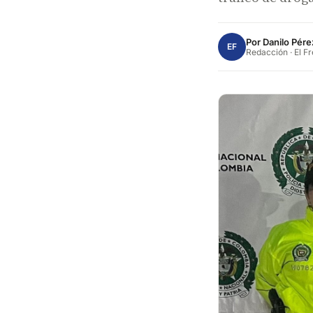
Por
Danilo Pére
EF
Redacción · El F