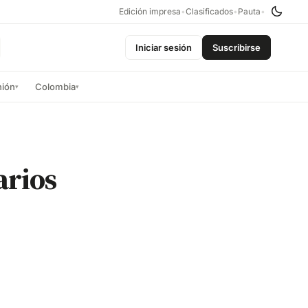
Edición impresa
•
Clasificados
•
Pauta
•
Iniciar sesión
Suscribirse
nión
Colombia
▾
▾
arios