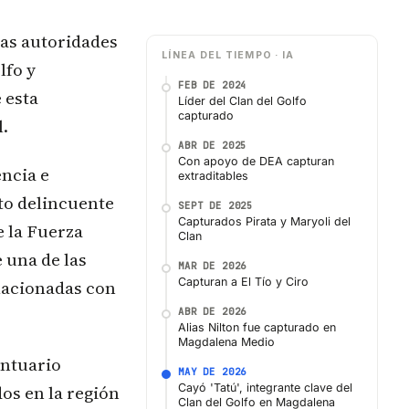
las autoridades
LÍNEA DEL TIEMPO · IA
lfo y
FEB DE 2024
 esta
Líder del Clan del Golfo
capturado
l.
ABR DE 2025
Con apoyo de DEA capturan
encia e
extraditables
nto delincuente
SEPT DE 2025
Capturados Pirata y Maryoli del
e la Fuerza
Clan
e una de las
MAR DE 2026
Capturan a El Tío y Ciro
elacionadas con
ABR DE 2026
Alias Nilton fue capturado en
Magdalena Medio
ontuario
MAY DE 2026
dos en la región
Cayó 'Tatú', integrante clave del
Clan del Golfo en Magdalena