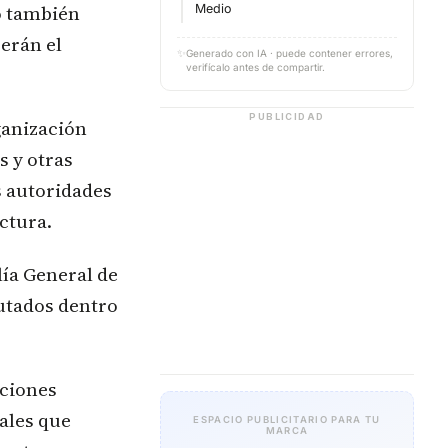
o también
Medio
erán el
✨
Generado con IA · puede contener errores,
verifícalo antes de compartir.
PUBLICIDAD
ganización
s y otras
s autoridades
uctura.
lía General de
putados dentro
aciones
ales que
ESPACIO PUBLICITARIO PARA TU
MARCA