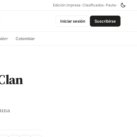
Edición impresa
•
Clasificados
•
Pauta
•
Iniciar sesión
Suscribirse
nión
Colombia
▾
▾
 Clan
 una