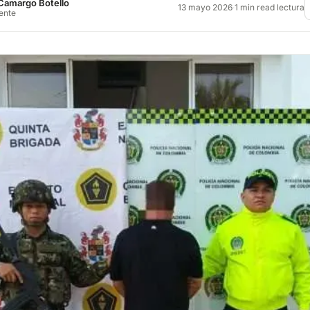
Camargo Botello
13 mayo 2026
·
1 min read lectura
rente