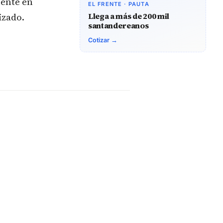
mente en
EL FRENTE · PAUTA
izado.
Llega a más de 200 mil
santandereanos
Cotizar →