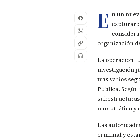
E
n un nuevo
capturaron
considerad
organización de
La operación fu
investigación j
tras varios seg
Pública. Según 
subestructuras 
narcotráfico y c
Las autoridade
criminal y esta