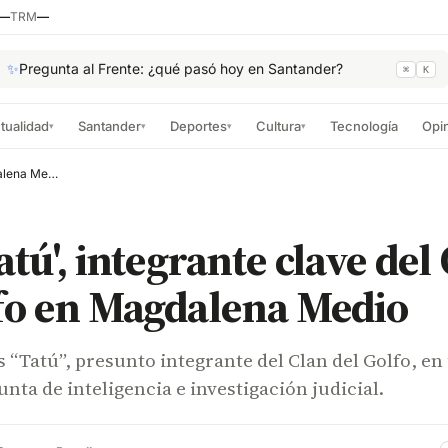
—
TRM
—
✨
Pregunta al Frente: ¿qué pasó hoy en Santander?
⌘
K
tualidad
Santander
Deportes
Cultura
Tecnología
Opi
▾
▾
▾
▾
Cayó 'Tatú', integrante clave del Clan del Golfo en Magdalena Medio
atú', integrante clave del
lfo en Magdalena Medio
s “Tatú”, presunto integrante del Clan del Golfo, en
nta de inteligencia e investigación judicial.