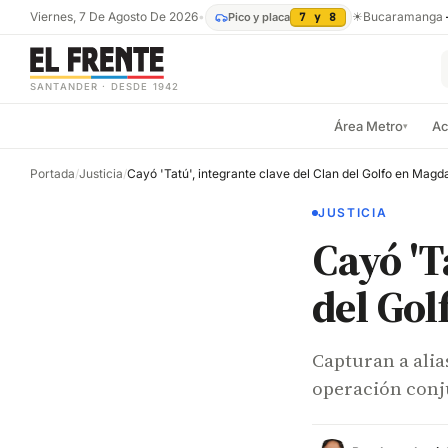
Viernes, 7 De Agosto De 2026
•
☀
Bucaramanga
Pico y placa
7 y 8
SANTANDER · DESDE 1942
Área Metro
Ac
▾
Portada
/
Justicia
/
JUSTICIA
Cayó 'T
del Go
Capturan a alia
operación conju