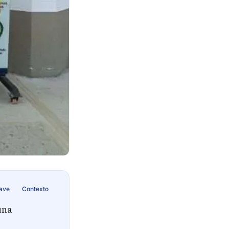
lave
Contexto
una