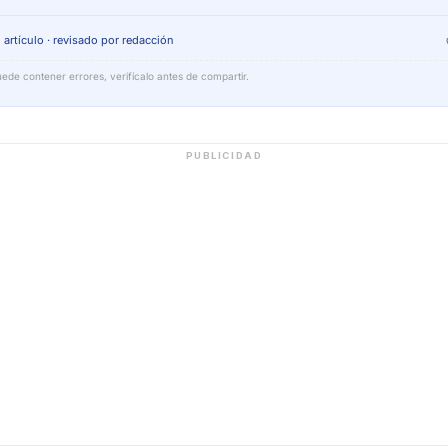
 artículo · revisado por redacción
ede contener errores, verifícalo antes de compartir.
PUBLICIDAD