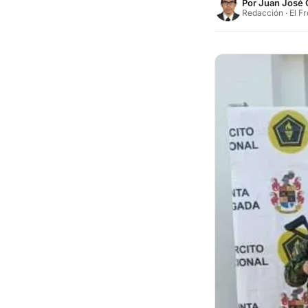
Por
Juan José 
Redacción · El F